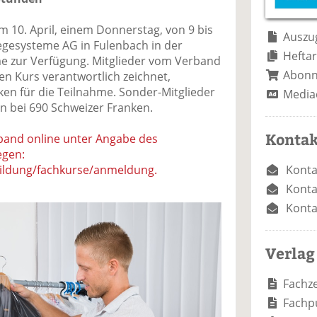
e
n
e
n
n
 10. April, einem Donnerstag, von 9 bis
Auszug
legesysteme AG in Fulenbach in der
Heftar
ume zur Verfügung. Mitglieder vom Verband
Abon
den Kurs verantwortlich zeichnet,
ken für die Teilnahme. Sonder-Mitglieder
Media
en bei 690 Schweizer Franken.
Kontak
and online unter Angabe des
egen:
Konta
rbildung/fachkurse/anmeldung.
Konta
Konta
Verlag
Fachze
Fachp