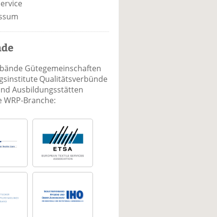
ervice
ssum
nde
rbände Gütegemeinschaften
sinstitute Qualitätsverbünde
und Ausbildungsstätten
ie WRP-Branche: