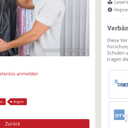
Lesers
Impre
Verbä
Diese Ve
Forschung
Foto/Grafik: Shutterstock
Schulen 
tragen d
ostenlos anmelden
ei
Bügeln
Zurück