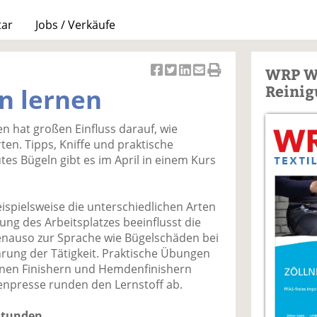
tar
Jobs / Verkäufe
WRP W
Ar
Ar
Ar
Ar
Ar
Reinig
n lernen
ti
ti
ti
ti
ti
k
k
k
k
k
 hat großen Einfluss darauf, wie
el
el
el
el
el
ten. Tipps, Kniffe und praktische
a
t
a
p
D
es Bügeln gibt es im April in einem Kurs
uf
wi
uf
er
ru
F
tt
Li
E
ck
ac
er
n
m
e
pielsweise die unterschiedlichen Arten
e
n
k
ai
n
ung des Arbeitsplatzes beeinflusst die
b
e
l
nauso zur Sprache wie Bügelschäden bei
o
di
v
rung der Tätigkeit. Praktische Übungen
o
n
er
rnen Finishern und Hemdenfinishern
k
te
se
npresse runden den Lernstoff ab.
te
il
n
il
e
d
Stunden