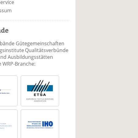
ervice
ssum
nde
rbände Gütegemeinschaften
sinstitute Qualitätsverbünde
und Ausbildungsstätten
ie WRP-Branche: