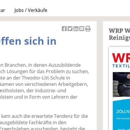
tar
Jobs / Verkäufe
WRP W
Ar
Ar
Ar
Ar
Ar
Reinig
ffen sich in
ti
ti
ti
ti
ti
k
k
k
k
k
el
el
el
el
el
a
t
a
p
D
nen Branchen, in denen Auszubildende
uf
wi
uf
er
ru
ach Lösungen für das Problem zu suchen,
F
tt
Li
E
ck
ute an der Theodor-Litt-Schule in
ac
er
n
m
e
kamen von verschiedenen Arbeitgebern,
e
n
k
ai
n
stholstein, der Industrie- und
b
e
l
stein und in Form von Lehrern der
o
di
v
o
n
er
k
te
se
n kam auch die erwartete Tendenz für die
te
il
n
 ausgebildete Fachkräfte in den
il
e
d
rwerbsleben ausscheiden, besteht die