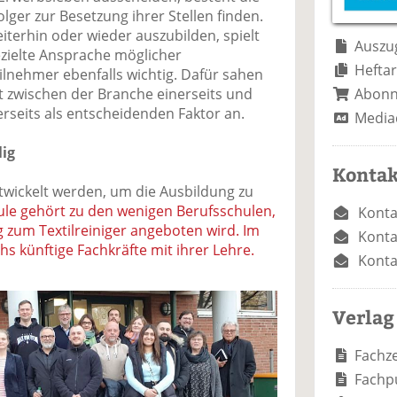
e
n
e
lger zur Besetzung ihrer Stellen finden.
n
n
eiterhin oder wieder auszubilden, spielt
Auszug
ezielte Ansprache möglicher
Heftar
ilnehmer ebenfalls wichtig. Dafür sahen
Abon
 zwischen der Branche einerseits und
rseits als entscheidenden Faktor an.
Media
lig
Kontak
wickelt werden, um die Ausbildung zu
ule gehört zu den wenigen Berufsschulen,
Konta
 zum Textilreiniger angeboten wird. Im
Konta
hs künftige Fachkräfte mit ihrer Lehre.
Konta
Verlag
Fachze
Fachp