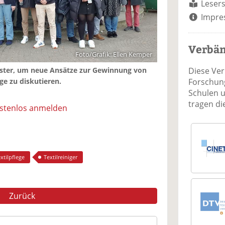
Lesers
Impre
Verbä
Foto/Grafik: Ellen Kemper
Diese Ve
nster, um neue Ansätze zur Gewinnung von
Forschung
ge zu diskutieren.
Schulen 
tragen d
ostenlos anmelden
xtilpflege
Textilreiniger
Zurück