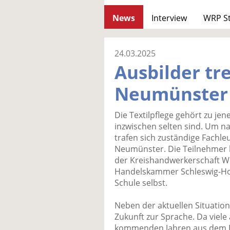
News
Interview
WRP S
24.03.2025
Ausbilder tre
Neumünster
Die Textilpflege gehört zu je
inzwischen selten sind. Um n
trafen sich zuständige Fachle
Neumünster. Die Teilnehmer 
der Kreishandwerkerschaft We
Handelskammer Schleswig-Hol
Schule selbst.
Neben der aktuellen Situatio
Zukunft zur Sprache. Da viele
kommenden Jahren aus dem E