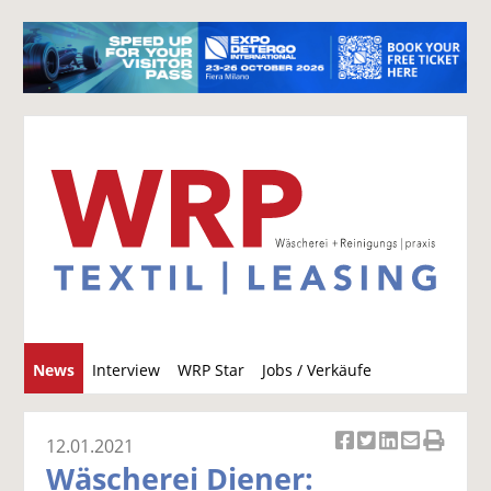
S
News
Interview
WRP Star
Jobs / Verkäufe
u
c
h
12.01.2021
Ar
Ar
Ar
Ar
Ar
e
Wäscherei Diener:
ti
ti
ti
ti
ti