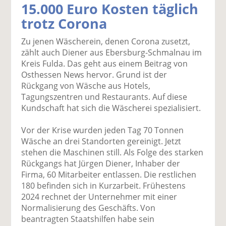
15.000 Euro Kosten täglich
k
k
k
k
k
trotz Corona
el
el
el
el
el
a
t
a
p
D
Zu jenen Wäscherein, denen Corona zusetzt,
uf
wi
uf
er
ru
zählt auch Diener aus Ebersburg-Schmalnau im
F
tt
Li
E
ck
Kreis Fulda. Das geht aus einem Beitrag von
ac
er
n
m
e
Osthessen News hervor. Grund ist der
e
n
k
ai
n
Rückgang von Wäsche aus Hotels,
b
e
l
Tagungszentren und Restaurants. Auf diese
o
di
v
Kundschaft hat sich die Wäscherei spezialisiert.
o
n
er
k
te
se
Vor der Krise wurden jeden Tag 70 Tonnen
te
il
n
Wäsche an drei Standorten gereinigt. Jetzt
il
e
d
stehen die Maschinen still. Als Folge des starken
e
n
e
Rückgangs hat Jürgen Diener, Inhaber der
n
n
Firma, 60 Mitarbeiter entlassen. Die restlichen
180 befinden sich in Kurzarbeit. Frühestens
2024 rechnet der Unternehmer mit einer
Normalisierung des Geschäfts. Von
beantragten Staatshilfen habe sein