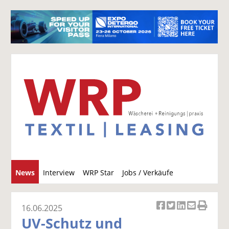
S
News
Interview
WRP Star
Jobs / Verkäufe
u
c
h
16.06.2025
Ar
Ar
Ar
Ar
Ar
e
UV-Schutz und
ti
ti
ti
ti
ti