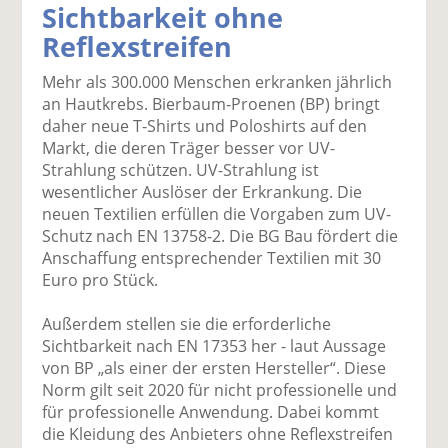
Sichtbarkeit ohne
k
k
k
k
k
Reflexstreifen
el
el
el
el
el
a
t
a
p
D
Mehr als 300.000 Menschen erkranken jährlich
uf
wi
uf
er
ru
an Hautkrebs. Bierbaum-Proenen (BP) bringt
F
tt
Li
E
ck
daher neue T-Shirts und Poloshirts auf den
ac
er
n
m
e
Markt, die deren Träger besser vor UV-
e
n
k
ai
n
Strahlung schützen. UV-Strahlung ist
b
e
l
wesentlicher Auslöser der Erkrankung. Die
o
di
v
neuen Textilien erfüllen die Vorgaben zum UV-
o
n
er
Schutz nach EN 13758-2. Die BG Bau fördert die
k
te
se
Anschaffung entsprechender Textilien mit 30
te
il
n
Euro pro Stück.
il
e
d
e
n
e
Außerdem stellen sie die erforderliche
n
n
Sichtbarkeit nach EN 17353 her - laut Aussage
von BP „als einer der ersten Hersteller“. Diese
Norm gilt seit 2020 für nicht professionelle und
für professionelle Anwendung. Dabei kommt
die Kleidung des Anbieters ohne Reflexstreifen