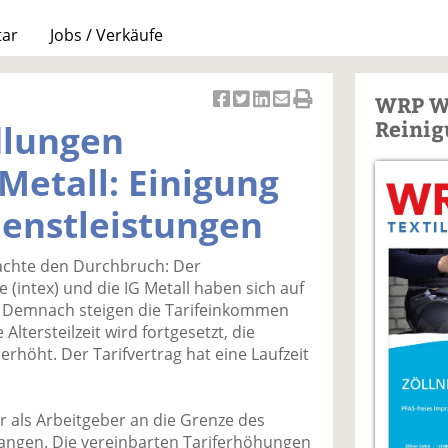
tar
Jobs / Verkäufe
WRP W
Ar
Ar
Ar
Ar
Ar
Reinig
dlungen
ti
ti
ti
ti
ti
k
k
k
k
k
 Metall: Einigung
el
el
el
el
el
a
t
a
p
D
Dienstleistungen
uf
wi
uf
er
ru
F
tt
Li
E
ck
achte den Durchbruch: Der
ac
er
n
m
e
e (intex) und die IG Metall haben sich auf
e
n
k
ai
n
t. Demnach steigen die Tarifeinkommen
b
e
l
Altersteilzeit wird fortgesetzt, die
o
di
v
höht. Der Tarifvertrag hat eine Laufzeit
o
n
er
k
te
se
te
il
n
r als Arbeitgeber an die Grenze des
il
e
d
angen. Die vereinbarten Tariferhöhungen