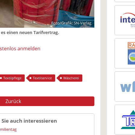
Foto/Grafik: SN-Verlag
 es einen neuen Tarifvertrag.
ostenlos anmelden
Textilpflege
Textilservice
Wäscherei
Zurück
 Sie auch interessieren
amilientag