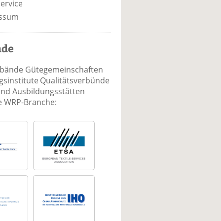
ervice
ssum
nde
rbände Gütegemeinschaften
sinstitute Qualitätsverbünde
und Ausbildungsstätten
ie WRP-Branche: