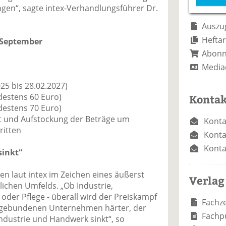
e
n
e
ngen“, sagte intex-Verhandlungsführer Dr.
n
n
Auszug
Heftar
 September
Abon
Media
025 bis 28.02.2027)
ndestens 60 Euro)
Kontak
ndestens 70 Euro)
eit und Aufstockung der Beträge um
Konta
ritten
Konta
Konta
sinkt“
n laut intex im Zeichen eines äußerst
Verlag
ichen Umfelds. „Ob Industrie,
der Pflege - überall wird der Preiskampf
Fachze
ifgebundenen Unternehmen härter, der
Fachp
Industrie und Handwerk sinkt“, so