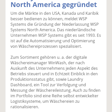
North America gegründet
k
k
k
k
k
el
el
el
el
el
Um die Märkte in den USA, Kanada und Karibik
a
t
a
p
D
besser bedienen zu können, meldet WSP
uf
wi
uf
er
ru
Systems die Gründung der Niederlassung WSP
F
tt
Li
E
ck
Systems North America. Das niederländische
ac
er
n
m
e
Unternehmen WSP Systems gibt es seit 1993. Es
e
n
k
ai
n
ist auf die Automatisierung und Optimierung
b
e
l
von Wäschereiprozessen spezialisiert.
o
di
v
o
n
er
Zum Sortiment gehören u. a. der digitale
k
te
se
Wäschereimanager WinWash, der nach
te
il
n
Auskunft des Unternehmens jeden Aspekt des
il
e
d
Betriebs steuert und in Echtzeit Einblick in den
e
n
e
Produktionsstatus gibt, sowie Laundry
n
n
Dashboard, ein Tool zur Verfolgung und
Messung der Wäschereileistung. Auch zu finden
im Portfolio sind eine Reihe selbst entwickelter
Logistiksysteme, um Wäschereien zu
rationalisieren.