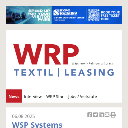
S
News
Interview
WRP Star
Jobs / Verkäufe
u
c
h
06.08.2025
Ar
Ar
Ar
Ar
Ar
e
WSP Systems
ti
ti
ti
ti
ti