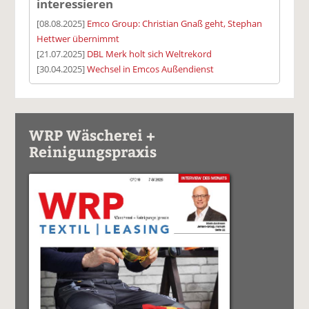
interessieren
[08.08.2025]
Emco Group: Christian Gnaß geht, Stephan
Hettwer übernimmt
[21.07.2025]
DBL Merk holt sich Weltrekord
[30.04.2025]
Wechsel in Emcos Außendienst
WRP Wäscherei +
Reinigungspraxis