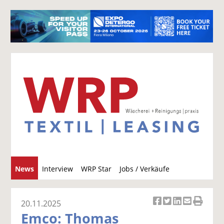
S
News
Interview
WRP Star
Jobs / Verkäufe
u
c
h
20.11.2025
Ar
Ar
Ar
Ar
Ar
e
Emco: Thomas
ti
ti
ti
ti
ti