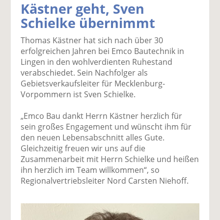
Kästner geht, Sven
k
k
k
k
k
Schielke übernimmt
el
el
el
el
el
a
t
a
p
D
Thomas Kästner hat sich nach über 30
uf
wi
uf
er
ru
erfolgreichen Jahren bei Emco Bautechnik in
F
tt
Li
E
ck
Lingen in den wohlverdienten Ruhestand
ac
er
n
m
e
verabschiedet. Sein Nachfolger als
e
n
k
ai
n
Gebietsverkaufsleiter für Mecklenburg-
b
e
l
Vorpommern ist Sven Schielke.
o
di
v
o
n
er
„Emco Bau dankt Herrn Kästner herzlich für
k
te
se
sein großes Engagement und wünscht ihm für
te
il
n
den neuen Lebensabschnitt alles Gute.
il
e
d
Gleichzeitig freuen wir uns auf die
e
n
e
Zusammenarbeit mit Herrn Schielke und heißen
n
n
ihn herzlich im Team willkommen“, so
Regionalvertriebsleiter Nord Carsten Niehoff.