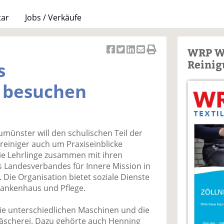
tar
Jobs / Verkäufe
WRP W
Ar
Ar
Ar
Ar
Ar
Reinig
s
ti
ti
ti
ti
ti
k
k
k
k
k
 besuchen
el
el
el
el
el
a
t
a
p
D
uf
wi
uf
er
ru
F
tt
Li
E
ck
umünster will den schulischen Teil der
ac
er
n
m
e
reiniger auch um Praxiseinblicke
e
n
k
ai
n
ie Lehrlinge zusammen mit ihren
b
e
l
s Landesverbandes für Innere Mission in
o
di
v
n. Die Organisation bietet soziale Dienste
o
n
er
Krankenhaus und Pflege.
k
te
se
te
il
n
die unterschiedlichen Maschinen und die
il
e
d
äscherei. Dazu gehörte auch Henning