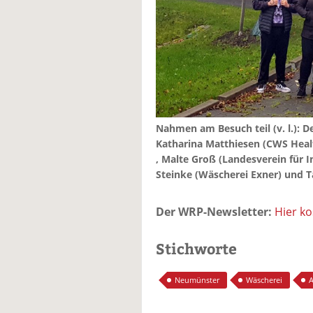
Nahmen am Besuch teil (v. l.): 
Katharina Matthiesen (CWS Heal
, Malte Groß (Landesverein für I
Steinke (Wäscherei Exner) und T
Der WRP-Newsletter:
Hier k
Stichworte
Neumünster
Wäscherei
A