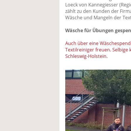
Loeck von Kannegiesser (Regio
zählt zu den Kunden der Firma
Wäsche und Mangeln der Texti
Wäsche für Übungen gespen
Auch über eine Wäschespend
Textilreiniger freuen. Selbig
Schleswig-Holstein.