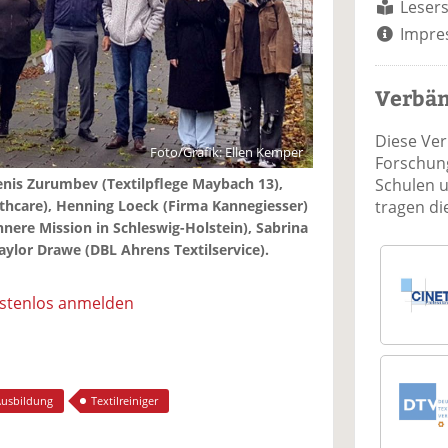
Lesers
Impre
Verbä
Diese Ve
Foto/Grafik: Ellen Kemper
Forschung
Schulen 
Denis Zurumbev (Textilpflege Maybach 13),
tragen d
thcare), Henning Loeck (Firma Kannegiesser)
nnere Mission in Schleswig-Holstein), Sabrina
aylor Drawe (DBL Ahrens Textilservice).
ostenlos anmelden
usbildung
Textilreiniger