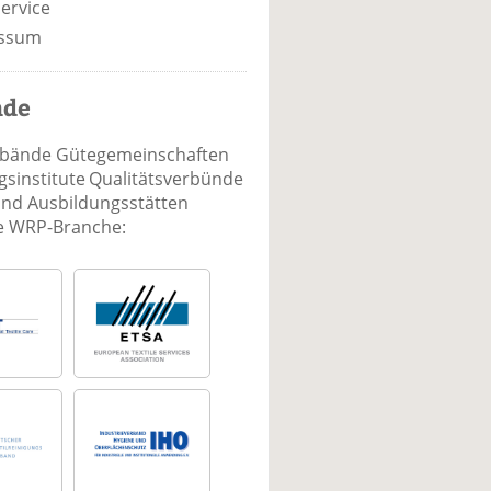
ervice
ssum
nde
rbände Gütegemeinschaften
sinstitute Qualitätsverbünde
und Ausbildungsstätten
ie WRP-Branche: