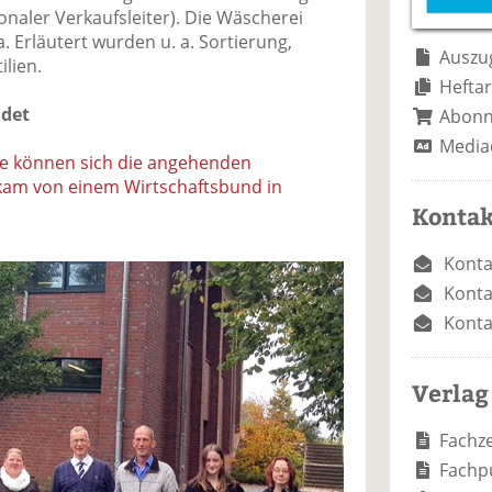
e
n
e
naler Verkaufsleiter). Die Wäscherei
n
n
. Erläutert wurden u. a. Sortierung,
Auszug
lien.
Heftar
det
Abon
Media
e können sich die angehenden
e kam von einem Wirtschaftsbund in
Kontak
Konta
Konta
Konta
Verlag
Fachze
Fachp