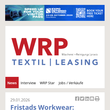
S
News
Interview
WRP Star
Jobs / Verkäufe
u
c
h
29.01.2026
Ar
Ar
Ar
Ar
Ar
e
Fristads Workwear:
ti
ti
ti
ti
ti