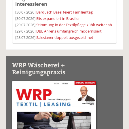
interessieren
[30.07.2026]
Bardusch Basel feiert Familientag
[30.07.2026]
Elis expandiert in Brasilien
[29.07.2026]
Stimmung in der Textilpflege kühlt weiter ab
[29.07.2026]
DBL Ahrens umfangreich modernisiert
[28.07.2026]
Salesianer doppelt ausgezeichnet
WRP Wäscherei +
Reinigungspraxis