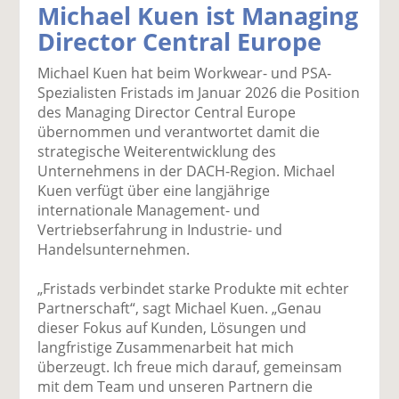
Michael Kuen ist Managing
k
k
k
k
k
Director Central Europe
el
el
el
el
el
a
t
a
p
D
Michael Kuen hat beim Workwear- und PSA-
uf
wi
uf
er
ru
Spezialisten Fristads im Januar 2026 die Position
F
tt
Li
E
ck
des Managing Director Central Europe
ac
er
n
m
e
übernommen und verantwortet damit die
e
n
k
ai
n
strategische Weiterentwicklung des
b
e
l
Unternehmens in der DACH-Region. Michael
o
di
v
Kuen verfügt über eine langjährige
o
n
er
internationale Management- und
k
te
se
Vertriebserfahrung in Industrie- und
te
il
n
Handelsunternehmen.
il
e
d
e
n
e
„Fristads verbindet starke Produkte mit echter
n
n
Partnerschaft“, sagt Michael Kuen. „Genau
dieser Fokus auf Kunden, Lösungen und
langfristige Zusammenarbeit hat mich
überzeugt. Ich freue mich darauf, gemeinsam
mit dem Team und unseren Partnern die