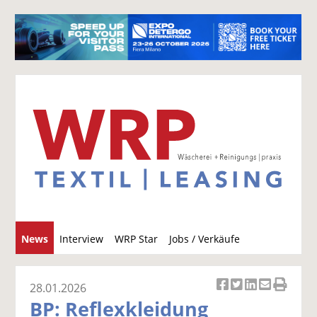
S
News
Interview
WRP Star
Jobs / Verkäufe
u
c
h
28.01.2026
Ar
Ar
Ar
Ar
Ar
e
BP: Reflexkleidung
ti
ti
ti
ti
ti