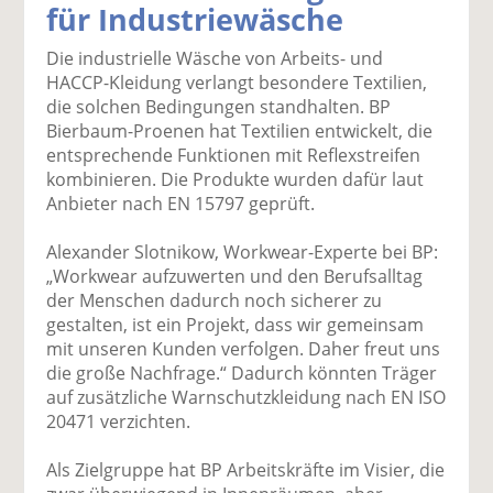
für Industriewäsche
k
k
k
k
k
el
el
el
el
el
Die industrielle Wäsche von Arbeits- und
a
t
a
p
D
HACCP-Kleidung verlangt besondere Textilien,
uf
wi
uf
er
ru
die solchen Bedingungen standhalten. BP
F
tt
Li
E
ck
Bierbaum-Proenen hat Textilien entwickelt, die
ac
er
n
m
e
entsprechende Funktionen mit Reflexstreifen
e
n
k
ai
n
kombinieren. Die Produkte wurden dafür laut
b
e
l
Anbieter nach EN 15797 geprüft.
o
di
v
o
n
er
Alexander Slotnikow, Workwear-Experte bei BP:
k
te
se
„Workwear aufzuwerten und den Berufsalltag
te
il
n
der Menschen dadurch noch sicherer zu
il
e
d
gestalten, ist ein Projekt, dass wir gemeinsam
e
n
e
mit unseren Kunden verfolgen. Daher freut uns
n
n
die große Nachfrage.“ Dadurch könnten Träger
auf zusätzliche Warnschutzkleidung nach EN ISO
20471 verzichten.
Als Zielgruppe hat BP Arbeitskräfte im Visier, die