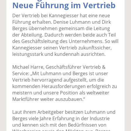
Neue Führung im Vertrieb
k
k
k
k
k
el
el
el
el
el
Der Vertrieb bei Kannegiesser hat eine neue
a
t
a
p
D
Führung erhalten. Denise Luhmann und Dirk
uf
wi
uf
er
ru
Berges übernehmen gemeinsam die Leitung
F
tt
Li
E
ck
der Abteilung. Dadurch werden beide auch Teil
ac
er
n
m
e
des Geschäftsleitung des Unternehmens. So will
e
n
k
ai
n
Kannegiesser seinen Vertrieb zukunftssicher,
b
e
l
leistungsstark und kundennah ausrichten.
o
di
v
o
n
er
Michael Harre, Geschäftsführer Vertrieb &
k
te
se
Service: „Mit Luhmann und Berges ist unser
te
il
n
Vertrieb hervorragend aufgestellt, um die
il
e
d
kommenden Herausforderungen erfolgreich zu
e
n
e
meistern und unsere Position als weltweiter
n
n
Marktführer weiter auszubauen.“
Laut ihrem Arbeitgeber besitzen Luhmann und
Berges viele Jahre Erfahrung in der Industrie
und kennen sich mit den Bedürfnissen von