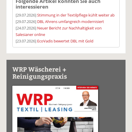
Folgende Artikel könnten Sie auch
interessieren
[29.07.2026]
Stimmung in der Textilpflege kühlt weiter ab
[29.07.2026]
DBL Ahrens umfangreich modernisiert
[24.07.2026]
Neuer Bericht zur Nachhaltigkeit von
Salesianer online
[23.07.2026]
EcoVadis bewertet DBL mit Gold
WRP Wäscherei +
Reinigungspraxis