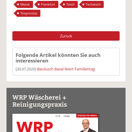
Messe
Frankfurt
Textil
Techtextil
Texprocess
Zurück
Folgende Artikel könnten Sie auch
interessieren
[30.07.2026]
Bardusch Basel feiert Familientag
WRP Wäscherei +
Reinigungspraxis