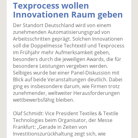
Texprocess wollen
k
k
k
k
k
Innovationen Raum geben
el
el
el
el
el
a
t
a
p
D
Der Standort Deutschland wird von einem
uf
wi
uf
er
ru
zunehmenden Automatisierungsgrad von
F
tt
Li
E
ck
Arbeitsschritten geprägt. Solchen Innovationen
ac
er
n
m
e
soll die Doppelmesse Techtextil und Texprocess
e
n
k
ai
n
im Frühjahr mehr Aufmerksamkeit geben,
b
e
l
besonders durch die jeweiligen Awards, die für
o
di
v
besondere Leistungen vergeben werden.
o
n
er
Selbiges wurde bei einer Panel-Diskussion mit
k
te
se
Blick auf beide Veranstaltungen deutlich. Dabei
te
il
n
ging es insbesondere darum, wie Firmen trotz
il
e
d
zunehmender, weltweiter Herausforderungen
e
n
e
wettbewerbsfähig bleiben.
n
n
Olaf Schmidt: Vice President Textiles & Textile
Technologies beim Organisator, der Messe
Frankfurt: „Gerade in Zeiten von
Investitionszurückhaltung zeigt sich, wie