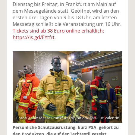
Dienstag bis Freitag, in Frankfurt am Main auf
dem Messegelände statt. Geöffnet wird an den
ersten drei Tagen von 9 bis 18 Uhr, am letzten
Messetag schließt die Veranstaltung um 16 Uhr.
Tickets sind ab 38 Euro online erhältlich:
https://is.gd/EYtfrt.
Foto/Grafik: Messe Frankfurt Exhibition/Jean-Luc Valentin
Persönliche Schutzausrüstung, kurz PSA, gehört zu
den Produkten, die auf der Techtextil gezeigt