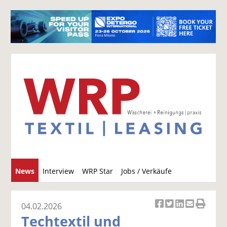
S
News
Interview
WRP Star
Jobs / Verkäufe
u
c
h
04.02.2026
Ar
Ar
Ar
Ar
Ar
e
Techtextil und
ti
ti
ti
ti
ti