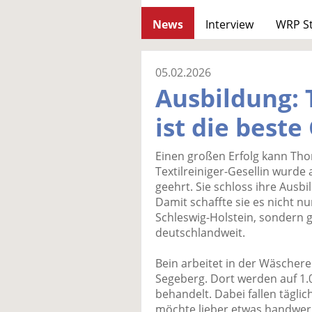
News
Interview
WRP S
05.02.2026
Ausbildung: 
ist die beste
Einen großen Erfolg kann Thor
Textilreiniger-Gesellin wurde
geehrt. Sie schloss ihre Ausbi
Damit schaffte sie es nicht n
Schleswig-Holstein, sondern 
deutschlandweit.
Bein arbeitet in der Wäschere
Segeberg. Dort werden auf 1.0
behandelt. Dabei fallen tägli
möchte lieber etwas handwerk