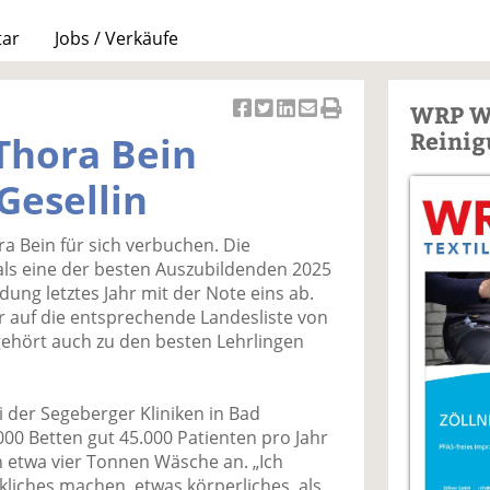
tar
Jobs / Verkäufe
WRP W
Ar
Ar
Ar
Ar
Ar
Reinig
Thora Bein
ti
ti
ti
ti
ti
k
k
k
k
k
 Gesellin
el
el
el
el
el
a
t
a
p
D
a Bein für sich verbuchen. Die
uf
wi
uf
er
ru
 als eine der besten Auszubildenden 2025
F
tt
Li
E
ck
ldung letztes Jahr mit der Note eins ab.
ac
er
n
m
e
ur auf die entsprechende Landesliste von
e
n
k
ai
n
gehört auch zu den besten Lehrlingen
b
e
l
o
di
v
o
n
er
i der Segeberger Kliniken in Bad
k
te
se
00 Betten gut 45.000 Patienten pro Jahr
te
il
n
ch etwa vier Tonnen Wäsche an. „Ich
il
e
d
liches machen, etwas körperliches, als