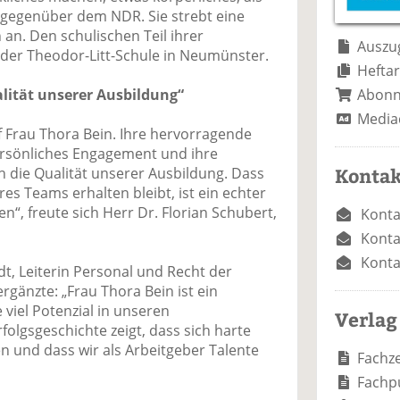
e
n
e
n gegenüber dem NDR. Sie strebt eine
n
n
 an. Den schulischen Teil ihrer
Auszug
 der Theodor-Litt-Schule in Neumünster.
Heftar
Abon
alität unserer Ausbildung“
Media
uf Frau Thora Bein. Ihre hervorragende
persönliches Engagement und ihre
Kontak
h die Qualität unserer Ausbildung. Dass
eres Teams erhalten bleibt, ist ein echter
, freute sich Herr Dr. Florian Schubert,
Konta
Konta
Konta
dt, Leiterin Personal und Recht der
rgänzte: „Frau Thora Bein ist ein
e viel Potenzial in unseren
Verlag
folgsgeschichte zeigt, dass sich harte
 und dass wir als Arbeitgeber Talente
Fachze
Fachp