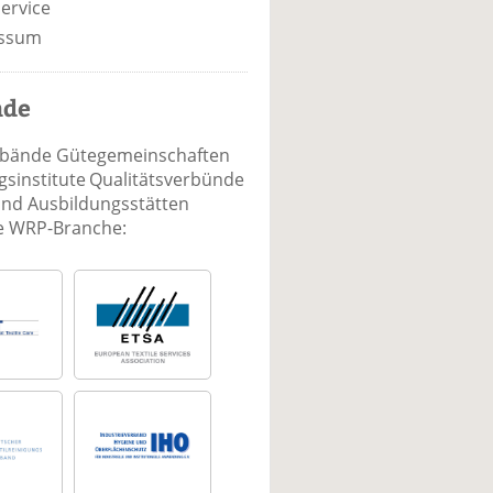
ervice
ssum
nde
rbände Gütegemeinschaften
sinstitute Qualitätsverbünde
und Ausbildungsstätten
ie WRP-Branche: