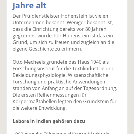
Jahre alt
k
k
k
k
k
el
el
el
el
el
Der Prüfdienstleister Hohenstein ist vielen
a
t
a
p
D
Unternehmen bekannt. Weniger bekannt ist,
uf
wi
uf
er
ru
dass die Einrichtung bereits vor 80 Jahren
F
tt
Li
E
ck
gegründet wurde. Für Hohenstein ist das ein
ac
er
n
m
e
Grund, um sich zu freuen und zugleich an die
e
n
k
ai
n
eigene Geschichte zu erinnern.
b
e
l
o
di
v
Otto Mecheels gründete das Haus 1946 als
o
n
er
Forschungsinstitut für die Textilindustrie und
k
te
se
Bekleidungsphysiologie. Wissenschaftliche
te
il
n
Forschung und praktische Anwendungen
il
e
d
standen von Anfang an auf der Tagesordnung.
e
n
e
Die ersten Reihenmessungen für
n
n
Körpermaßtabellen legten den Grundstein für
die weitere Entwicklung.
Labore in Indien gehören dazu