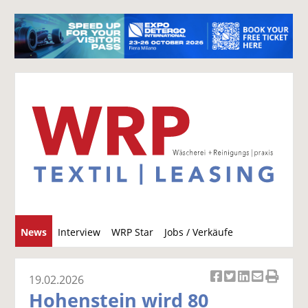
S
News
Interview
WRP Star
Jobs / Verkäufe
u
c
h
19.02.2026
Ar
Ar
Ar
Ar
Ar
e
Hohenstein wird 80
ti
ti
ti
ti
ti