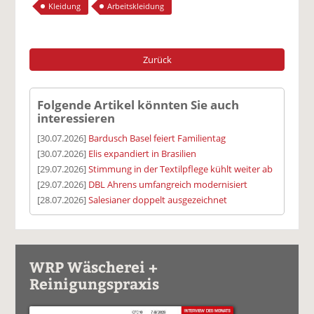
Kleidung
Arbeitskleidung
Zurück
Folgende Artikel könnten Sie auch
interessieren
[30.07.2026]
Bardusch Basel feiert Familientag
[30.07.2026]
Elis expandiert in Brasilien
[29.07.2026]
Stimmung in der Textilpflege kühlt weiter ab
[29.07.2026]
DBL Ahrens umfangreich modernisiert
[28.07.2026]
Salesianer doppelt ausgezeichnet
WRP Wäscherei +
Reinigungspraxis