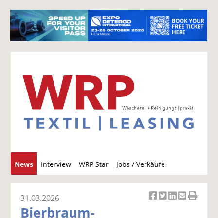
S
News
Interview
WRP Star
Jobs / Verkäufe
u
c
h
31.03.2026
Ar
Ar
Ar
Ar
Ar
e
Bierbraum-
ti
ti
ti
ti
ti