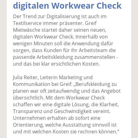
digitalen Workwear Check
k
k
k
k
k
el
el
el
el
el
Der Trend zur Digitalisierung ist auch im
a
t
a
p
D
Textilservice immer präsenter. Greif
uf
wi
uf
er
ru
Mietwäsche startet daher seinen neuen,
F
tt
Li
E
ck
digitalen Workwear Check. Innerhalb von
ac
er
n
m
e
wenigen Minuten soll die Anwendung dafür
e
n
k
ai
n
sorgen, dass Kunden für ihr Arbeitsteam die
b
e
l
passende Arbeitskleidung zusammenstellen -
o
di
v
und das bei klar ersichtlichen Kosten.
o
n
er
k
te
se
Julia Reiter, Leiterin Marketing und
te
il
n
Kommunikation bei Greif: „Berufskleidung zu
il
e
d
planen war oft zeitaufwendig und das Angebot
e
n
e
übersichtlich. Mit dem Workwear Check
n
n
schaffen wir eine digitale Lösung, die Klarheit,
Transparenz und Geschwindigkeit vereint.
Unternehmen erhalten ab sofort eine
Orientierung, welche Ausstattung sinnvoll ist
und mit welchen Kosten sie rechnen können.“