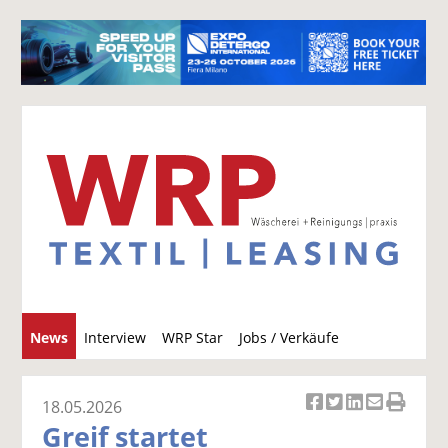
S
News
Interview
WRP Star
Jobs / Verkäufe
u
c
h
18.05.2026
Ar
Ar
Ar
Ar
Ar
e
Greif startet
ti
ti
ti
ti
ti