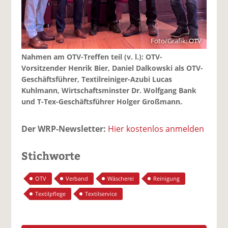
Foto/Grafik: OTV
Nahmen am OTV-Treffen teil (v. l.): OTV-
Vorsitzender Henrik Bier, Daniel Dalkowski als OTV-
Geschäftsführer, Textilreiniger-Azubi Lucas
Kuhlmann, Wirtschaftsminster Dr. Wolfgang Bank
und T-Tex-Geschäftsführer Holger Großmann.
Der WRP-Newsletter:
Hier kostenlos anmelden
Stichworte
OTV
Verband
Wäscherei
Reinigung
Textilpflege
Textilservice