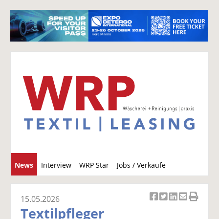
S
News
Interview
WRP Star
Jobs / Verkäufe
u
c
h
15.05.2026
Ar
Ar
Ar
Ar
Ar
e
Textilpfleger
ti
ti
ti
ti
ti