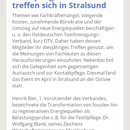
treffen sich in Stralsund
k
k
k
k
k
el
el
el
el
el
Themen wie Fachkräftemangel, steigende
a
t
a
p
D
Kosten, zunehmende Bürokratie und der
uf
wi
uf
er
ru
Umstieg auf neue Energiequellen beschäftigen
F
tt
Li
E
ck
u. a. den Ostdeutschen Textilreinigungs-
ac
er
n
m
e
Verband, kurz OTV. Daher haben dessen
e
n
k
ai
n
Mitglieder ihr diesjähriges Treffen genutzt, um
b
e
l
die Meinungen von Fachleuten zu diesen
o
di
v
Herausforderungen einzuholen. Nebenbei bot
o
n
er
sich die Gelegenheit zum gegenseitigen
k
te
se
Austausch und zur Kontaktpflege. Diesmal fand
te
il
n
das Event im April in Stralsund an der Ostsee
il
e
d
statt.
e
n
e
n
n
Henrik Bier, 1. Vorsitzender des Verbandes,
bezeichnete die Transformation von fossilen hin
zu regenerativen Energiequellen als
Belastungsprobe z. B. für die Textilpflege. Dr.
Wolfgang Blank, seines Zeichens