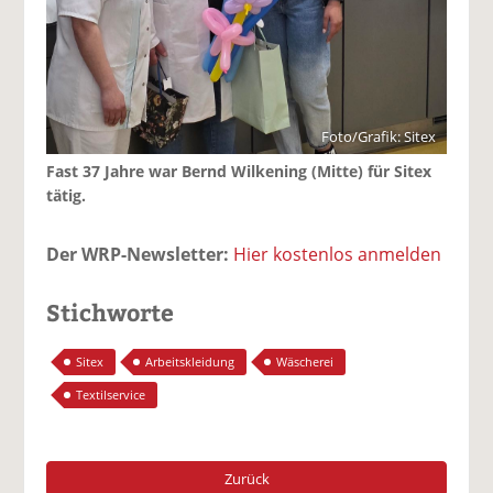
Foto/Grafik: Sitex
Fast 37 Jahre war Bernd Wilkening (Mitte) für Sitex
tätig.
Der WRP-Newsletter:
Hier kostenlos anmelden
Stichworte
Sitex
Arbeitskleidung
Wäscherei
Textilservice
Zurück