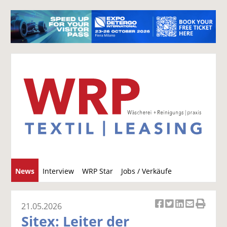
S
News
Interview
WRP Star
Jobs / Verkäufe
u
c
h
21.05.2026
Ar
Ar
Ar
Ar
Ar
e
Sitex: Leiter der
ti
ti
ti
ti
ti