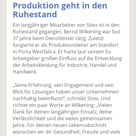
Produktion geht in den
k
k
k
k
k
Ruhestand
el
el
el
el
el
a
t
a
p
D
Ein langjähriger Mitarbeiter von Sitex ist in den
uf
wi
uf
er
ru
Ruhestand gegangen. Bernd Wilkening war fast
F
tt
Li
E
ck
37 Jahre beim Dienstleister tätig. Zuletzt
ac
er
n
m
e
fungierte er als Produktionsleiter am Standort
e
n
k
ai
n
in Porta Westfalica. Er hatte laut seinem Ex-
b
e
l
Arbeitgeber großen Einfluss auf die Entwicklung
o
di
v
der Arbeitskleidung für Industrie, Handel und
o
n
er
Handwerk.
k
te
se
te
il
n
„Seine Erfahrung, sein Engagement und sein
il
e
d
Blick für Lösungen haben unser Unternehmen
e
n
e
nachhaltig beeinflusst“, schreibt Sitex. Und
n
n
richtet ein paar Worte an Wilkening: „Vielen
Dank für deinen langjährigen Einsatz, deine
Verlässlichkeit und die vielen gemeinsamen
Jahre. Für deinen neuen Lebensabschnitt
wünschen wir dir Gesundheit, Freude und viele