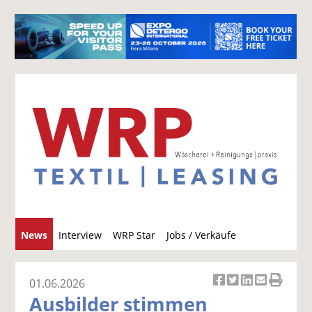
S
News
Interview
WRP Star
Jobs / Verkäufe
u
c
h
01.06.2026
Ar
Ar
Ar
Ar
Ar
e
Ausbilder stimmen
ti
ti
ti
ti
ti