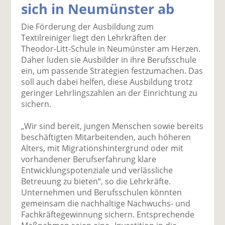
sich in Neumünster ab
k
k
k
k
k
el
el
el
el
el
Die Förderung der Ausbildung zum
a
t
a
p
D
Textilreiniger liegt den Lehrkräften der
uf
wi
uf
er
ru
Theodor-Litt-Schule in Neumünster am Herzen.
F
tt
Li
E
ck
Daher luden sie Ausbilder in ihre Berufsschule
ac
er
n
m
e
ein, um passende Strategien festzumachen. Das
e
n
k
ai
n
soll auch dabei helfen, diese Ausbildung trotz
b
e
l
geringer Lehrlingszahlen an der Einrichtung zu
o
di
v
sichern.
o
n
er
k
te
se
„Wir sind bereit, jungen Menschen sowie bereits
te
il
n
beschäftigten Mitarbeitenden, auch höheren
il
e
d
Alters, mit Migrationshintergrund oder mit
e
n
e
vorhandener Berufserfahrung klare
n
n
Entwicklungspotenziale und verlässliche
Betreuung zu bieten“, so die Lehrkräfte.
Unternehmen und Berufsschulen könnten
gemeinsam die nachhaltige Nachwuchs- und
Fachkräftegewinnung sichern. Entsprechende