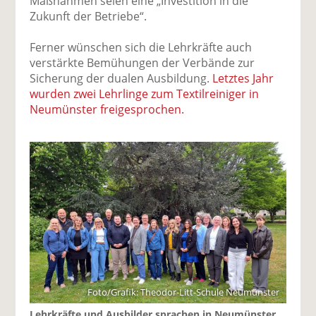
Maßnahmen seien eine „Investition in die
Zukunft der Betriebe“.
Ferner wünschen sich die Lehrkräfte auch
verstärkte Bemühungen der Verbände zur
Sicherung der dualen Ausbildung.
Letztes Jahr
wurden zwei Lehrlinge zum Textilreiniger in
Neumünster freigesprochen.
Foto/Grafik: Theodor-Litt-Schule Neumünster
Lehrkräfte und Ausbilder sprachen in Neumünster