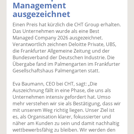
Management
k
k
k
k
k
ausgezeichnet
el
el
el
el
el
a
t
a
p
D
Einen Preis hat kürzlich die CHT Group erhalten.
uf
wi
uf
er
ru
Das Unternehmen wurde als eine Best
F
tt
Li
E
ck
Managed Company 2026 ausgezeichnet.
ac
er
n
m
e
Verantwortlich zeichnen Deloitte Private, UBS,
e
n
k
ai
n
die Frankfurter Allgemeine Zeitung und der
b
e
l
Bundesverband der Deutschen Industrie. Die
o
di
v
Übergabe fand im Palmengarten im Frankfurter
o
n
er
Gesellschaftshaus Palmengarten statt.
k
te
se
te
il
n
Eva Baumann, CEO bei CHT, sagt: „Die
il
e
d
Auszeichnung fällt in eine Phase, die uns als
e
n
e
Unternehmen intensiv gefordert hat. Umso
n
n
mehr verstehen wir sie als Bestätigung, dass wir
mit unserem Weg richtig liegen. Unser Ziel ist
es, als Organisation klarer, fokussierter und
näher am Kunden zu sein und damit nachhaltig
wettbewerbsfähig zu bleiben. Wir werden den