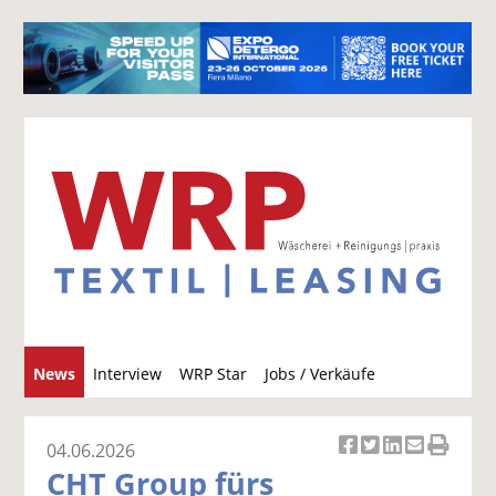
S
News
Interview
WRP Star
Jobs / Verkäufe
u
c
h
04.06.2026
Ar
Ar
Ar
Ar
Ar
e
CHT Group fürs
ti
ti
ti
ti
ti