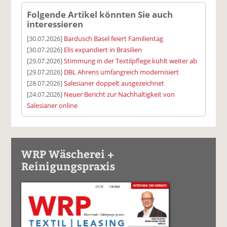
Folgende Artikel könnten Sie auch
interessieren
[30.07.2026]
Bardusch Basel feiert Familientag
[30.07.2026]
Elis expandiert in Brasilien
[29.07.2026]
Stimmung in der Textilpflege kühlt weiter ab
[29.07.2026]
DBL Ahrens umfangreich modernisiert
[28.07.2026]
Salesianer doppelt ausgezeichnet
[24.07.2026]
Neuer Bericht zur Nachhaltigkeit von
Salesianer online
WRP Wäscherei +
Reinigungspraxis