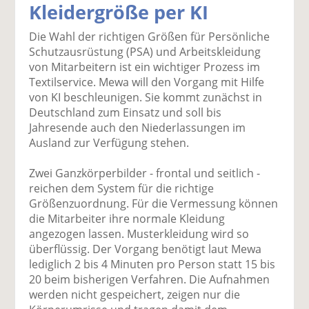
Kleidergröße per KI
k
k
k
k
k
el
el
el
el
el
Die Wahl der richtigen Größen für Persönliche
a
t
a
p
D
Schutzausrüstung (PSA) und Arbeitskleidung
uf
wi
uf
er
ru
von Mitarbeitern ist ein wichtiger Prozess im
F
tt
Li
E
ck
Textilservice. Mewa will den Vorgang mit Hilfe
ac
er
n
m
e
von KI beschleunigen. Sie kommt zunächst in
e
n
k
ai
n
Deutschland zum Einsatz und soll bis
b
e
l
Jahresende auch den Niederlassungen im
o
di
v
Ausland zur Verfügung stehen.
o
n
er
k
te
se
Zwei Ganzkörperbilder - frontal und seitlich -
te
il
n
reichen dem System für die richtige
il
e
d
Größenzuordnung. Für die Vermessung können
e
n
e
die Mitarbeiter ihre normale Kleidung
n
n
angezogen lassen. Musterkleidung wird so
überflüssig. Der Vorgang benötigt laut Mewa
lediglich 2 bis 4 Minuten pro Person statt 15 bis
20 beim bisherigen Verfahren. Die Aufnahmen
werden nicht gespeichert, zeigen nur die