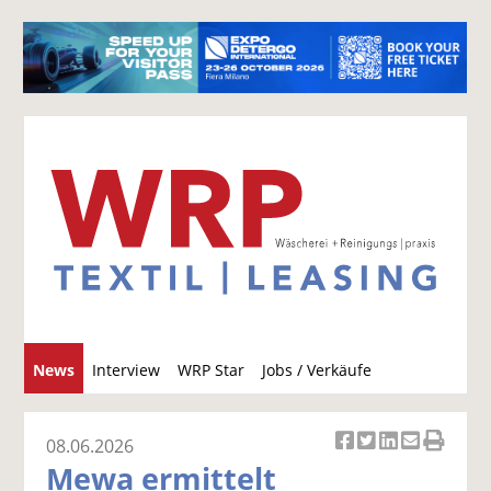
S
News
Interview
WRP Star
Jobs / Verkäufe
u
c
h
08.06.2026
Ar
Ar
Ar
Ar
Ar
e
Mewa ermittelt
ti
ti
ti
ti
ti