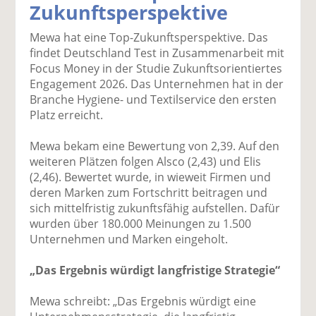
Zukunftsperspektive
k
k
k
k
k
el
el
el
el
el
Mewa hat eine Top-Zukunftsperspektive. Das
a
t
a
p
D
findet Deutschland Test in Zusammenarbeit mit
uf
wi
uf
er
ru
Focus Money in der Studie Zukunftsorientiertes
F
tt
Li
E
ck
Engagement 2026. Das Unternehmen hat in der
ac
er
n
m
e
Branche Hygiene- und Textilservice den ersten
e
n
k
ai
n
Platz erreicht.
b
e
l
o
di
v
Mewa bekam eine Bewertung von 2,39. Auf den
o
n
er
weiteren Plätzen folgen Alsco (2,43) und Elis
k
te
se
(2,46). Bewertet wurde, in wieweit Firmen und
te
il
n
deren Marken zum Fortschritt beitragen und
il
e
d
sich mittelfristig zukunftsfähig aufstellen. Dafür
e
n
e
wurden über 180.000 Meinungen zu 1.500
n
n
Unternehmen und Marken eingeholt.
„Das Ergebnis würdigt langfristige Strategie“
Mewa schreibt: „Das Ergebnis würdigt eine