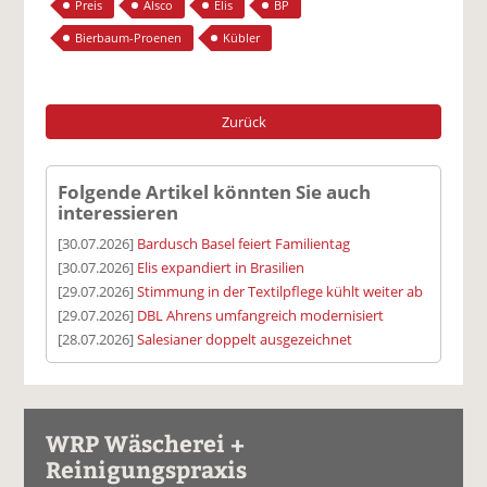
Preis
Alsco
Elis
BP
Bierbaum-Proenen
Kübler
Zurück
Folgende Artikel könnten Sie auch
interessieren
[30.07.2026]
Bardusch Basel feiert Familientag
[30.07.2026]
Elis expandiert in Brasilien
[29.07.2026]
Stimmung in der Textilpflege kühlt weiter ab
[29.07.2026]
DBL Ahrens umfangreich modernisiert
[28.07.2026]
Salesianer doppelt ausgezeichnet
WRP Wäscherei +
Reinigungspraxis