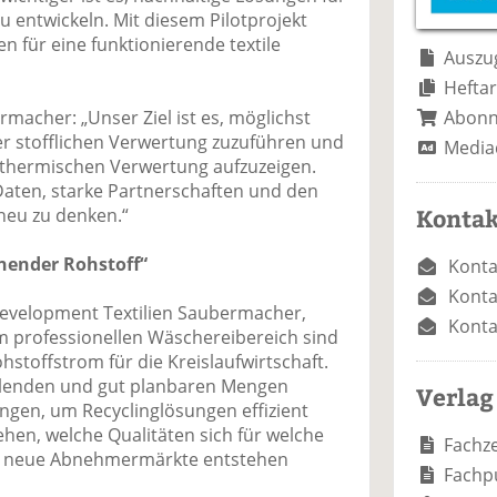
e
n
e
u entwickeln. Mit diesem Pilotprojekt
n
n
n für eine funktionierende textile
Auszug
Heftar
Abon
macher: „Unser Ziel ist es, möglichst
ner stofflichen Verwertung zuzuführen und
Media
 thermischen Verwertung aufzuzeigen.
Daten, starke Partnerschaften und den
Kontak
neu zu denken.“
nnender Rohstoff“
Konta
Konta
Development Textilien Saubermacher,
Konta
em professionellen Wäschereibereich sind
stoffstrom für die Kreislaufwirtschaft.
allenden und gut planbaren Mengen
Verlag
ngen, um Recyclinglösungen effizient
hen, welche Qualitäten sich für welche
Fachze
 neue Abnehmermärkte entstehen
Fachp