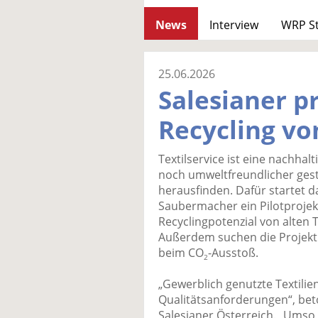
News
Interview
WRP S
25.06.2026
Salesianer p
Recycling vo
Textilservice ist eine nachhal
noch umweltfreundlicher gesta
herausfinden. Dafür startet
Saubermacher ein Pilotprojek
Recyclingpotenzial von alten T
Außerdem suchen die Projekt
beim CO
-Ausstoß.
2
„Gewerblich genutzte Textili
Qualitätsanforderungen“, bet
Salesianer Österreich. „Umso 