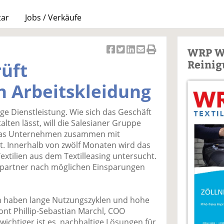
tar
Jobs / Verkäufe
WRP W
Ar
Ar
Ar
Ar
Ar
Reinig
rüft
ti
ti
ti
ti
ti
k
k
k
k
k
n Arbeitskleidung
el
el
el
el
el
a
t
a
p
D
tige Dienstleistung. Wie sich das Geschäft
uf
wi
uf
er
ru
lten lässt, will die Salesianer Gruppe
F
tt
Li
E
ck
 das Unternehmen zusammen mit
ac
er
n
m
e
t. Innerhalb von zwölf Monaten wird das
e
n
k
ai
n
extilien aus dem Textilleasing untersucht.
b
e
l
partner nach möglichen Einsparungen
o
di
v
o
n
er
k
te
se
en haben lange Nutzungszyklen und hohe
te
il
n
ont Phillip-Sebastian Marchl, COO
il
e
d
wichtiger ist es, nachhaltige Lösungen für