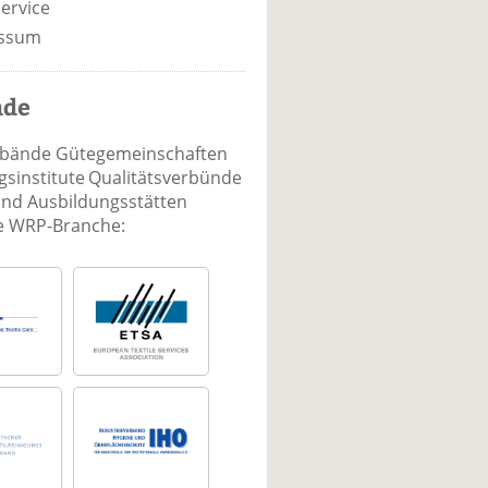
ervice
ssum
nde
rbände Gütegemeinschaften
sinstitute Qualitätsverbünde
und Ausbildungsstätten
ie WRP-Branche: