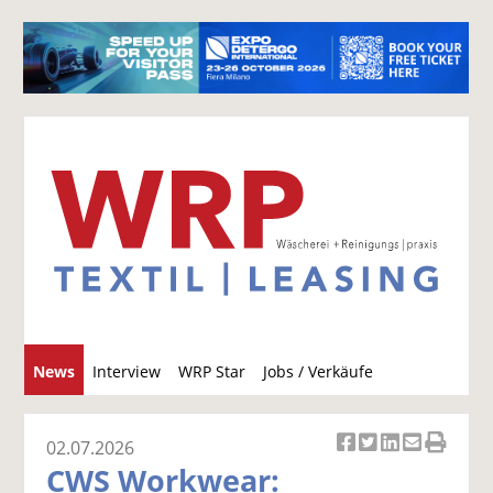
S
News
Interview
WRP Star
Jobs / Verkäufe
u
c
h
02.07.2026
Ar
Ar
Ar
Ar
Ar
e
CWS Workwear:
ti
ti
ti
ti
ti