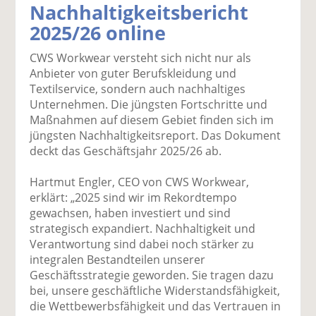
Nachhaltigkeitsbericht
k
k
k
k
k
2025/26 online
el
el
el
el
el
a
t
a
p
D
CWS Workwear versteht sich nicht nur als
uf
wi
uf
er
ru
Anbieter von guter Berufskleidung und
F
tt
Li
E
ck
Textilservice, sondern auch nachhaltiges
ac
er
n
m
e
Unternehmen. Die jüngsten Fortschritte und
e
n
k
ai
n
Maßnahmen auf diesem Gebiet finden sich im
b
e
l
jüngsten Nachhaltigkeitsreport. Das Dokument
o
di
v
deckt das Geschäftsjahr 2025/26 ab.
o
n
er
k
te
se
Hartmut Engler, CEO von CWS Workwear,
te
il
n
erklärt: „2025 sind wir im Rekordtempo
il
e
d
gewachsen, haben investiert und sind
e
n
e
strategisch expandiert. Nachhaltigkeit und
n
n
Verantwortung sind dabei noch stärker zu
integralen Bestandteilen unserer
Geschäftsstrategie geworden. Sie tragen dazu
bei, unsere geschäftliche Widerstandsfähigkeit,
die Wettbewerbsfähigkeit und das Vertrauen in