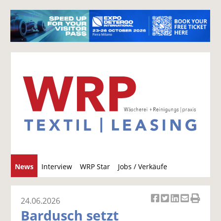
S
News
Interview
WRP Star
Jobs / Verkäufe
u
c
h
24.06.2026
Ar
Ar
Ar
Ar
Ar
e
Bardusch setzt
ti
ti
ti
ti
ti