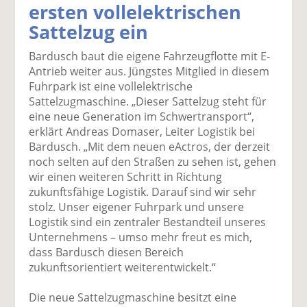
ersten vollelektrischen
k
k
k
k
k
Sattelzug ein
el
el
el
el
el
a
t
a
p
D
Bardusch baut die eigene Fahrzeugflotte mit E-
uf
wi
uf
er
ru
Antrieb weiter aus. Jüngstes Mitglied in diesem
F
tt
Li
E
ck
Fuhrpark ist eine vollelektrische
ac
er
n
m
e
Sattelzugmaschine. „Dieser Sattelzug steht für
e
n
k
ai
n
eine neue Generation im Schwertransport“,
b
e
l
erklärt Andreas Domaser, Leiter Logistik bei
o
di
v
Bardusch. „Mit dem neuen eActros, der derzeit
o
n
er
noch selten auf den Straßen zu sehen ist, gehen
k
te
se
wir einen weiteren Schritt in Richtung
te
il
n
zukunftsfähige Logistik. Darauf sind wir sehr
il
e
d
stolz. Unser eigener Fuhrpark und unsere
e
n
e
Logistik sind ein zentraler Bestandteil unseres
n
n
Unternehmens – umso mehr freut es mich,
dass Bardusch diesen Bereich
zukunftsorientiert weiterentwickelt.“
Die neue Sattelzugmaschine besitzt eine