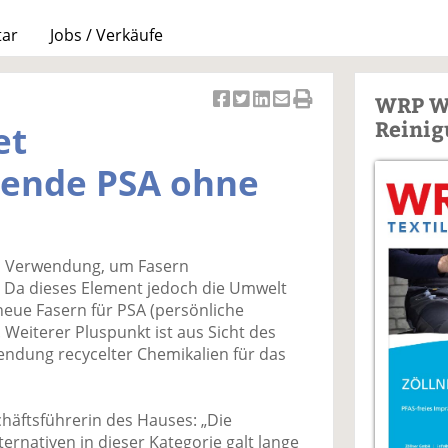
tar
Jobs / Verkäufe
WRP W
Ar
Ar
Ar
Ar
Ar
Reinig
et
ti
ti
ti
ti
ti
k
k
k
k
k
nde PSA ohne
el
el
el
el
el
a
t
a
p
D
uf
wi
uf
er
ru
F
tt
Li
E
ck
ch Verwendung, um Fasern
ac
er
n
m
e
Da dieses Element jedoch die Umwelt
e
n
k
ai
n
neue Fasern für PSA (persönliche
b
e
l
 Weiterer Pluspunkt ist aus Sicht des
o
di
v
wendung recycelter Chemikalien für das
o
n
er
k
te
se
te
il
n
häftsführerin des Hauses: „Die
il
e
d
ernativen in dieser Kategorie galt lange