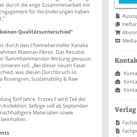
e
n
e
ber durch die enge Zusammenarbeit mit
n
n
 Engagement für Veränderungen haben
Auszug
t.“
Heftar
s keinen Qualitätsunterschied“
Abon
Media
b es durch den Chemiehersteller Kaneka
nehmen Waxman Fibres. Das Resultat
seiner flammhemmenden Wirkung genauso
Kontak
ionieren soll. „Bei dieser neuen Faser
rschied, was diesen Durchbruch so
Konta
a Rosengren, Sustainability & Raw
Konta
.
Konta
ung fünf Jahre. Protex F wird Teil der
ollektion. Selbige soll ab September
Verlag
 nachhaltigere Materialien sowie
beinhalten.
Fachze
Fachp
ents