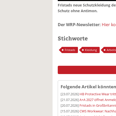
Fristads neue Schutzkleidung d
Schutz ohne Antimon.
Der WRP-Newsletter:
Hier k
Stichworte
Fristads
Kleidung
Arbeit
Folgende Artikel könnten
[23.07.2026]
HB Protective Wear trit
[21.07.2026]
A+A 2027 öffnet Anmeld
[20.07.2026]
Fristads in Großbritann
[15.07.2026]
CWS Workwear: Nachhalt