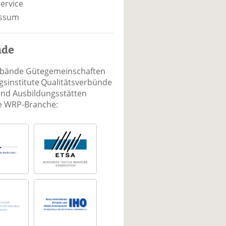
ervice
ssum
nde
rbände Gütegemeinschaften
sinstitute Qualitätsverbünde
und Ausbildungsstätten
ie WRP-Branche: