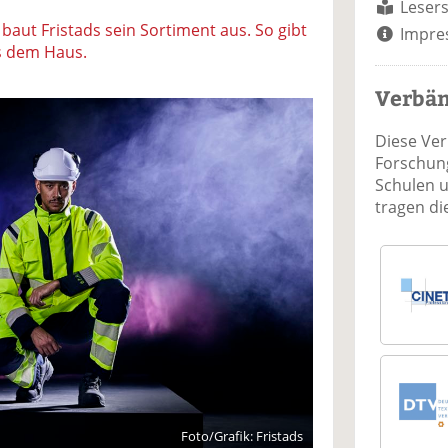
Lesers
aut Fristads sein Sortiment aus. So gibt
Impre
us dem Haus.
Verbä
Diese Ve
Forschung
Schulen 
tragen d
Foto/Grafik: Fristads