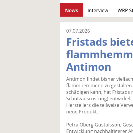
News
Interview
WRP S
07.07.2026
Fristads biet
flammhemme
Antimon
Antimon findet bisher vielfa
flammhemmend zu gestalten. 
schädigen kann, hat Fristads 
Schutzausrüstung) entwickelt.
Herstellers die teilweise Ver
neue Produkt.
Petra Öberg Gustafsson, Gesc
Entwicklung nachhaltigerer Alt