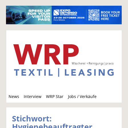
S
News
Interview
WRP Star
Jobs / Verkäufe
u
c
h
Stichwort:
e
Hygienebeauftragter