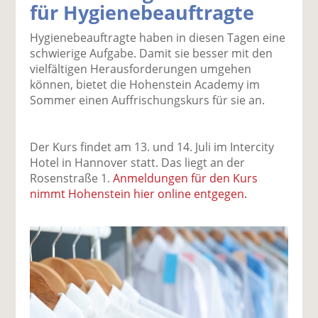
für Hygienebeauftragte
k
k
k
k
k
el
el
el
el
el
Hygienebeauftragte haben in diesen Tagen eine
a
t
a
p
D
schwierige Aufgabe. Damit sie besser mit den
uf
wi
uf
er
ru
vielfältigen Herausforderungen umgehen
F
tt
Li
E
ck
können, bietet die Hohenstein Academy im
ac
er
n
m
e
Sommer einen Auffrischungskurs für sie an.
e
n
k
ai
n
b
e
l
o
di
v
Der Kurs findet am 13. und 14. Juli im Intercity
o
n
er
Hotel in Hannover statt. Das liegt an der
k
te
se
Rosenstraße 1.
Anmeldungen für den Kurs
te
il
n
nimmt Hohenstein hier online entgegen.
il
e
d
e
n
e
n
n