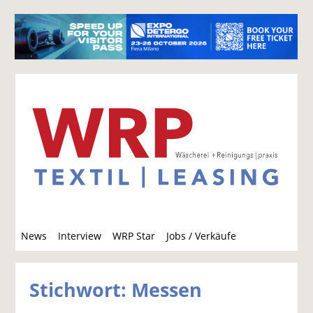
S
News
Interview
WRP Star
Jobs / Verkäufe
u
c
h
Stichwort: Messen
e