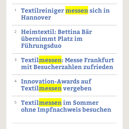
Textilreiniger
messen
sich in
1
Hannover
Heimtextil: Bettina Bär
2
übernimmt Platz im
Führungsduo
Textil
messen
: Messe Frankfurt
3
mit Besucherzahlen zufrieden
Innovation-Awards auf
4
Textil
messen
vergeben
Textil
messen
im Sommer
5
ohne Impfnachweis besuchen