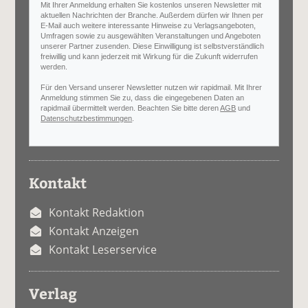
Mit Ihrer Anmeldung erhalten Sie kostenlos unseren Newsletter mit
aktuellen Nachrichten der Branche. Außerdem dürfen wir Ihnen per
E-Mail auch weitere interessante Hinweise zu Verlagsangeboten,
Umfragen sowie zu ausgewählten Veranstaltungen und Angeboten
unserer Partner zusenden. Diese Einwilligung ist selbstverständlich
freiwillig und kann jederzeit mit Wirkung für die Zukunft widerrufen
werden.
Für den Versand unserer Newsletter nutzen wir rapidmail. Mit Ihrer
Anmeldung stimmen Sie zu, dass die eingegebenen Daten an
rapidmail übermittelt werden. Beachten Sie bitte deren
AGB
und
Datenschutzbestimmungen
.
Kontakt
Kontakt Redaktion
Kontakt Anzeigen
Kontakt Leserservice
Verlag