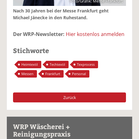
Foto/Grafik: Messe Frankfurt
Nach 30 Jahren bei der Messe Frankfurt geht
Michael Jänecke in den Ruhestand.
Der WRP-Newsletter:
Hier kostenlos anmelden
Stichworte
Heimtextil
Techtextil
Texprocess
Messen
Frankfurt
Personal
Zurück
WRP Wäscherei +
Reinigungspraxis