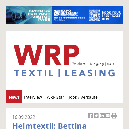
S
News
Interview
WRP Star
Jobs / Verkäufe
u
c
h
16.09.2022
Ar
Ar
Ar
Ar
Ar
e
Heimtextil: Bettina
ti
ti
ti
ti
ti