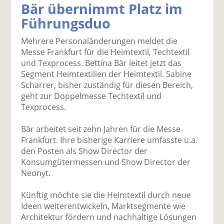
Bär übernimmt Platz im
k
k
k
k
k
Führungsduo
el
el
el
el
el
a
t
a
p
D
Mehrere Personaländerungen meldet die
uf
wi
uf
er
ru
Messe Frankfurt für die Heimtextil, Techtextil
F
tt
Li
E
ck
und Texprocess. Bettina Bär leitet jetzt das
ac
er
n
m
e
Segment Heimtextilien der Heimtextil. Sabine
e
n
k
ai
n
Scharrer, bisher zuständig für diesen Bereich,
b
e
l
geht zur Doppelmesse Techtextil und
o
di
v
Texprocess.
o
n
er
k
te
se
Bär arbeitet seit zehn Jahren für die Messe
te
il
n
Frankfurt. Ihre bisherige Karriere umfasste u.a.
il
e
d
den Posten als Show Director der
e
n
e
Konsumgütermessen und Show Director der
n
n
Neonyt.
Künftig möchte sie die Heimtextil durch neue
Ideen weiterentwickeln, Marktsegmente wie
Architektur fördern und nachhaltige Lösungen