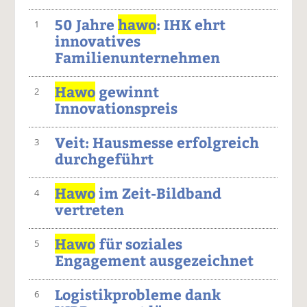
50 Jahre
hawo
: IHK ehrt
1
innovatives
Familienunternehmen
Hawo
gewinnt
2
Innovationspreis
Veit: Hausmesse erfolgreich
3
durchgeführt
Hawo
im Zeit-Bildband
4
vertreten
Hawo
für soziales
5
Engagement ausgezeichnet
Logistikprobleme dank
6