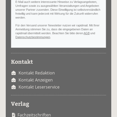
E-Mail auch weitere interessante Hinweise zu Verlagsangeboten,
Umfragen sowie zu ausgewählten Veranstaltungen und Angeboten
unserer Partner zusenden. Diese Einwilligung ist selbstverständlich
freiwillig und kann jederzeit mit Wirkung für die Zukunft widerrufen
werden.
Für den Versand unserer Newsletter nutzen wir rapidmail. Mit Ihrer
Anmeldung stimmen Sie zu, dass die eingegebenen Daten an
rapidmail übermittelt werden. Beachten Sie bitte deren
AGB
und
Datenschutzbestimmungen
.
Kontakt
Kontakt Redaktion
Kontakt Anzeigen
Kontakt Leserservice
Verlag
Fachzeitschriften