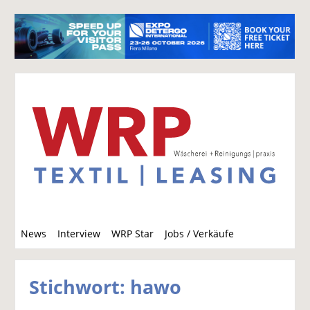
S
News
Interview
WRP Star
Jobs / Verkäufe
u
c
h
Stichwort: hawo
e