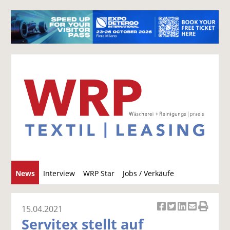
S
News
Interview
WRP Star
Jobs / Verkäufe
u
c
h
15.04.2021
Ar
Ar
Ar
Ar
Ar
e
Servitex stellt auf
ti
ti
ti
ti
ti