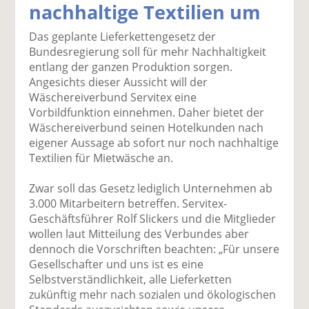
nachhaltige Textilien um
k
k
k
k
k
el
el
el
el
el
Das geplante Lieferkettengesetz der
a
t
a
p
D
Bundesregierung soll für mehr Nachhaltigkeit
uf
wi
uf
er
ru
entlang der ganzen Produktion sorgen.
F
tt
Li
E
ck
Angesichts dieser Aussicht will der
ac
er
n
m
e
Wäschereiverbund Servitex eine
e
n
k
ai
n
Vorbildfunktion einnehmen. Daher bietet der
b
e
l
Wäschereiverbund seinen Hotelkunden nach
o
di
v
eigener Aussage ab sofort nur noch nachhaltige
o
n
er
Textilien für Mietwäsche an.
k
te
se
te
il
n
Zwar soll das Gesetz lediglich Unternehmen ab
il
e
d
3.000 Mitarbeitern betreffen. Servitex-
e
n
e
Geschäftsführer Rolf Slickers und die Mitglieder
n
n
wollen laut Mitteilung des Verbundes aber
dennoch die Vorschriften beachten: „Für unsere
Gesellschafter und uns ist es eine
Selbstverständlichkeit, alle Lieferketten
zukünftig mehr nach sozialen und ökologischen