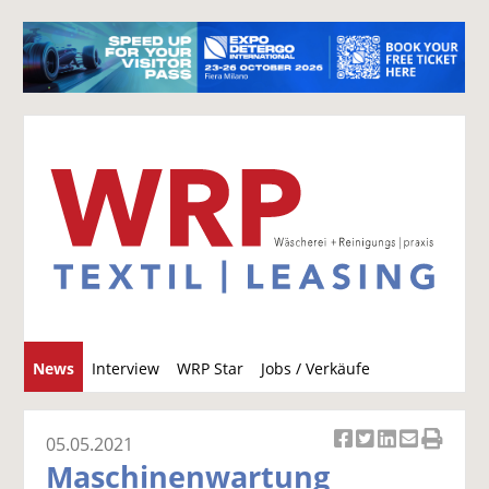
S
News
Interview
WRP Star
Jobs / Verkäufe
u
c
h
05.05.2021
Ar
Ar
Ar
Ar
Ar
e
Maschinenwartung
ti
ti
ti
ti
ti