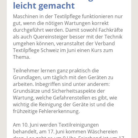
leicht gemacht
k
k
k
k
k
el
el
el
el
el
Maschinen in der Textilpflege funktionieren nur
a
t
a
p
D
gut, wenn die nötigen Wartungen korrekt
uf
wi
uf
er
ru
durchgeführt werden. Damit sowohl Fachkräfte
F
tt
Li
E
ck
als auch Quereinsteiger besser mit der Technik
ac
er
n
m
e
umgehen können, veranstaltet der Verband
e
n
k
ai
n
Textilpflege Schweiz im Juni einen Kurs zum
b
e
l
Thema.
o
di
v
o
n
er
Teilnehmer lernen ganz praktisch die
k
te
se
Grundlagen, um täglich mit den Geräten zu
te
il
n
arbeiten. Inbegriffen sind unter anderem:
il
e
d
Grundsätze und Sicherheitsaspekte der
e
n
e
Wartung, welche Gefahrenstellen es gibt, wie
n
n
wichtig die Reinigung der Geräte ist und die
frühzeitige Fehlererkennung.
Am 10. Juni werden Textilreinigungen
behandelt, am 17. Juni kommen Wäschereien