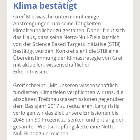
Klima bestätigt
k
k
k
k
k
el
el
el
el
el
Greif Mietwäsche unternimmt einige
a
t
a
p
D
Anstrengungen, um seine Tätigkeiten
uf
wi
uf
er
ru
klimafreundlicher zu gestalten. Daher freut sich
F
tt
Li
E
ck
das Haus, dass seine Netto-Null-Ziele kürzlich
ac
er
n
m
e
von der Science Based Targets Initiative (STBi)
e
n
k
ai
n
bestätigt wurden. Konkret sieht die STBi eine
b
e
l
Übereinstimmung der Klimastrategie von Greif
o
di
v
mit aktuellen, wissenschaftlichen
o
n
er
Erkenntnissen.
k
te
se
te
il
n
Greif schreibt: „Mit unseren wissenschaftlich
il
e
d
fundierten Klimazielen verpflichten wir uns, die
e
n
e
absoluten Treibhausgasemissionen gegenüber
n
n
dem Basisjahr 2017 zu reduzieren. Langfristig
verfolgen wir das Ziel, unsere Emissionen bis
2045 um 90 Prozent zu senken und entlang der
gesamten Wertschöpfungskette eine Netto-
Null-Bilanz zu erreichen.“