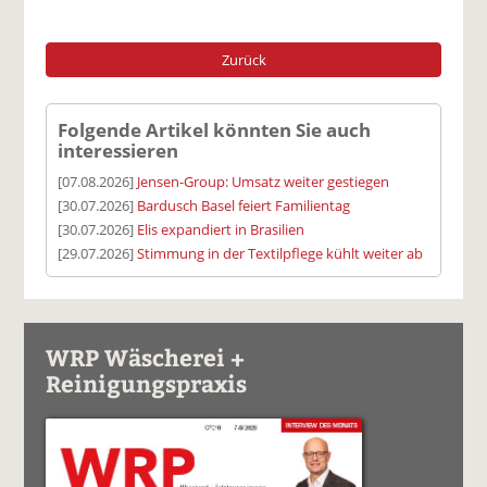
Zurück
Folgende Artikel könnten Sie auch
interessieren
[07.08.2026]
Jensen-Group: Umsatz weiter gestiegen
[30.07.2026]
Bardusch Basel feiert Familientag
[30.07.2026]
Elis expandiert in Brasilien
[29.07.2026]
Stimmung in der Textilpflege kühlt weiter ab
WRP Wäscherei +
Reinigungspraxis