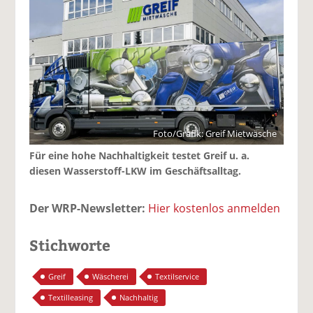
Foto/Grafik: Greif Mietwäsche
Für eine hohe Nachhaltigkeit testet Greif u. a.
diesen Wasserstoff-LKW im Geschäftsalltag.
Der WRP-Newsletter:
Hier kostenlos anmelden
Stichworte
Greif
Wäscherei
Textilservice
Textilleasing
Nachhaltig