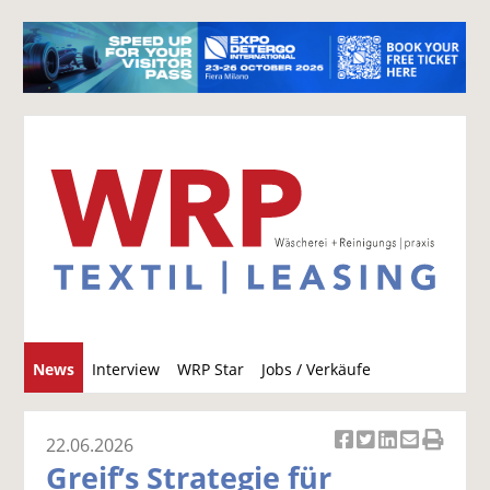
S
News
Interview
WRP Star
Jobs / Verkäufe
u
c
h
22.06.2026
Ar
Ar
Ar
Ar
Ar
e
Greif’s Strategie für
ti
ti
ti
ti
ti