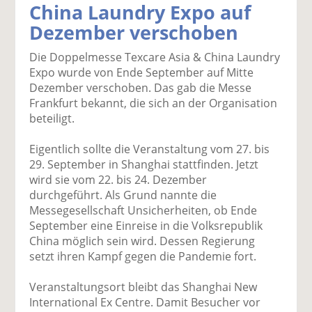
China Laundry Expo auf
k
k
k
k
k
Dezember verschoben
el
el
el
el
el
a
t
a
p
D
Die Doppelmesse Texcare Asia & China Laundry
uf
wi
uf
er
ru
Expo wurde von Ende September auf Mitte
F
tt
Li
E
ck
Dezember verschoben. Das gab die Messe
ac
er
n
m
e
Frankfurt bekannt, die sich an der Organisation
e
n
k
ai
n
beteiligt.
b
e
l
o
di
v
Eigentlich sollte die Veranstaltung vom 27. bis
o
n
er
29. September in Shanghai stattfinden. Jetzt
k
te
se
wird sie vom 22. bis 24. Dezember
te
il
n
durchgeführt. Als Grund nannte die
il
e
d
Messegesellschaft Unsicherheiten, ob Ende
e
n
e
September eine Einreise in die Volksrepublik
n
n
China möglich sein wird. Dessen Regierung
setzt ihren Kampf gegen die Pandemie fort.
Veranstaltungsort bleibt das Shanghai New
International Ex Centre. Damit Besucher vor