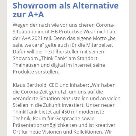
Showroom als Alternative
k
k
k
k
k
zur A+A
el
el
el
el
el
a
t
a
p
D
Wegen der nach wie vor unsicheren Corona-
uf
wi
uf
er
ru
Situation nimmt HB Protective Wear nicht an
F
tt
Li
E
ck
der A+A 2021 teil. Denn das eigene Motto „be
ac
er
n
m
e
safe, we care“ gelte auch für die Mitarbeiter.
e
n
k
ai
n
Dafür will der Textilhersteller mit seinem
b
e
l
Showroom „Think!Tank“ am Standort
o
di
v
Thalhausen und digital im Internet seine
o
n
er
Produkte vorstellen.
k
te
se
te
il
n
Klaus Berthold, CEO und Inhaber: „Wir haben
il
e
d
die Corona-Zeit genutzt, um uns auf die
e
n
e
veränderte Situation einzustellen und an vielen
n
n
Stellen in die Zukunft investiert. Unser neuer
Think!Tank bietet auf 450 m² modernste
Technik, Raum für Gespräche sowie
Präsentationsmöglichkeiten und ist kreativer
Ort für neue Visionen und Kollektionen. Wir