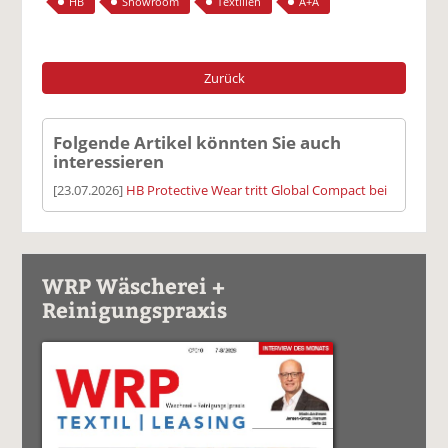
HB
Showroom
Textilien
A+A
Zurück
Folgende Artikel könnten Sie auch
interessieren
[23.07.2026]
HB Protective Wear tritt Global Compact bei
WRP Wäscherei +
Reinigungspraxis