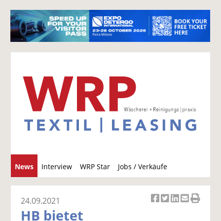
S
News
Interview
WRP Star
Jobs / Verkäufe
u
c
h
24.09.2021
Ar
Ar
Ar
Ar
Ar
e
HB bietet
ti
ti
ti
ti
ti