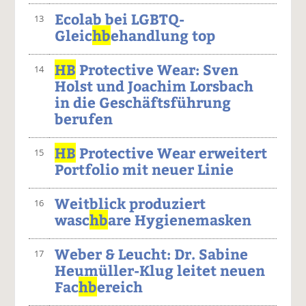
Ecolab bei LGBTQ-
13
Gleic
hb
ehandlung top
HB
Protective Wear: Sven
14
Holst und Joachim Lorsbach
in die Geschäftsführung
berufen
HB
Protective Wear erweitert
15
Portfolio mit neuer Linie
Weitblick produziert
16
wasc
hb
are Hygienemasken
Weber & Leucht: Dr. Sabine
17
Heumüller-Klug leitet neuen
Fac
hb
ereich