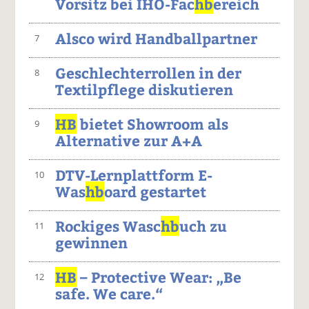
Vorsitz bei IHO-Fac
hb
ereich
Alsco wird Handballpartner
7
Geschlechterrollen in der
8
Textilpflege diskutieren
HB
bietet Showroom als
9
Alternative zur A+A
DTV-Lernplattform E-
10
Was
hb
oard gestartet
Rockiges Wasc
hb
uch zu
11
gewinnen
HB
– Protective Wear: „Be
12
safe. We care.“