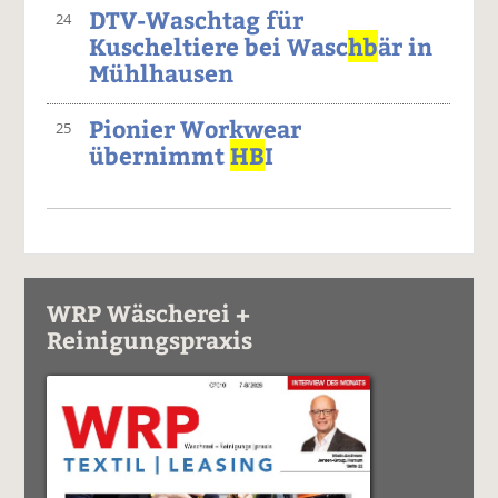
DTV-Waschtag für
24
Kuscheltiere bei Wasc
hb
är in
Mühlhausen
Pionier Workwear
25
übernimmt
HB
I
WRP Wäscherei +
Reinigungspraxis