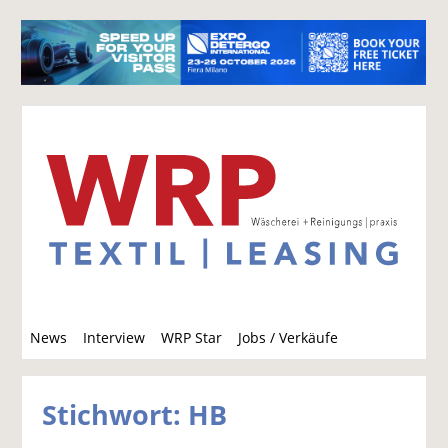
S
News
Interview
WRP Star
Jobs / Verkäufe
u
c
h
Stichwort: HB
e