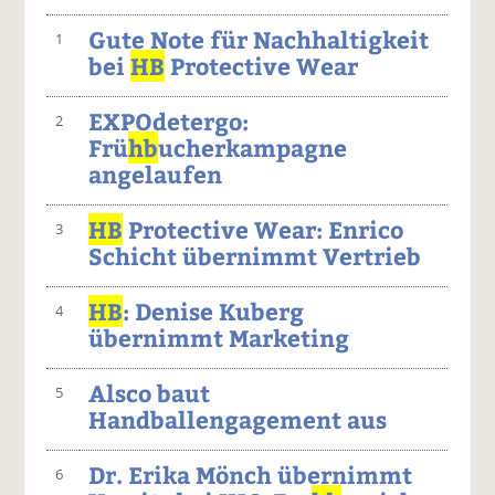
Gute Note für Nachhaltigkeit
1
bei
HB
Protective Wear
EXPOdetergo:
2
Frü
hb
ucherkampagne
angelaufen
HB
Protective Wear: Enrico
3
Schicht übernimmt Vertrieb
HB
: Denise Kuberg
4
übernimmt Marketing
Alsco baut
5
Handballengagement aus
Dr. Erika Mönch übernimmt
6