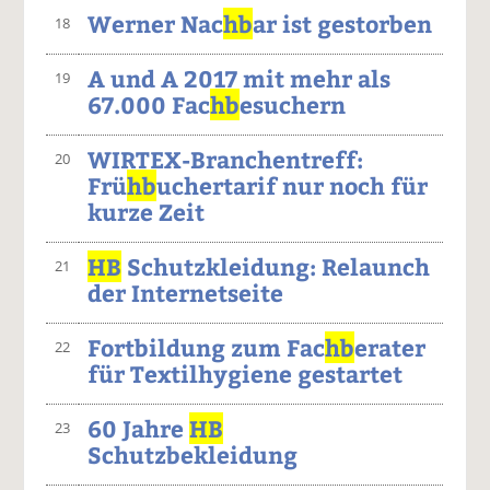
Werner Nac
hb
ar ist gestorben
18
A und A 2017 mit mehr als
19
67.000 Fac
hb
esuchern
WIRTEX-Branchentreff:
20
Frü
hb
uchertarif nur noch für
kurze Zeit
HB
Schutzkleidung: Relaunch
21
der Internetseite
Fortbildung zum Fac
hb
erater
22
für Textilhygiene gestartet
60 Jahre
HB
23
Schutzbekleidung