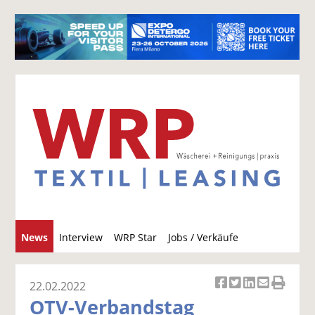
S
News
Interview
WRP Star
Jobs / Verkäufe
u
c
h
22.02.2022
Ar
Ar
Ar
Ar
Ar
e
OTV-Verbandstag
ti
ti
ti
ti
ti