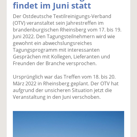
findet im Juni statt
k
k
k
k
k
el
el
el
el
el
Der Ostdeutsche Textilreinigungs-Verband
a
t
a
p
D
(OTV) veranstaltet sein Jahrestreffen im
uf
wi
uf
er
ru
brandenburgischen Rheinsberg vom 17. bis 19.
F
tt
Li
E
ck
Juni 2022. Den Tagungsteilnehmern wird wie
ac
er
n
m
e
gewohnt ein abwechslungsreiches
e
n
k
ai
n
Tagungsprogramm mit interessanten
b
e
l
Gesprächen mit Kollegen, Lieferanten und
o
di
v
Freunden der Branche versprochen.
o
n
er
k
te
se
Ursprünglich war das Treffen vom 18. bis 20.
te
il
n
März 2022 in Rheinsberg geplant. Der OTV hat
il
e
d
aufgrund der unsicheren Situation jetzt die
e
n
e
Veranstaltung in den Juni verschoben.
n
n