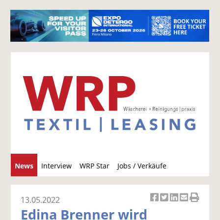
S
News
Interview
WRP Star
Jobs / Verkäufe
u
c
h
13.05.2022
Ar
Ar
Ar
Ar
Ar
e
Edina Brenner wird
ti
ti
ti
ti
ti