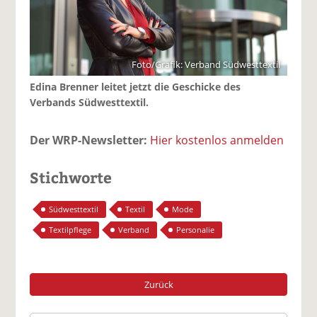
Foto/Grafik: Verband Südwesttextil
Edina Brenner leitet jetzt die Geschicke des
Verbands Südwesttextil.
Der WRP-Newsletter:
Hier kostenlos anmelden
Stichworte
Südwesttextil
Textil
Mode
Textilpflege
Verband
Personalie
Zurück