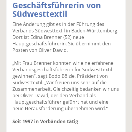
Geschäftsführerin von
k
k
k
k
k
Südwesttextil
el
el
el
el
el
a
t
a
p
D
Eine Änderung gibt es in der Führung des
uf
wi
uf
er
ru
Verbands Südwesttextil in Baden-Württemberg.
F
tt
Li
E
ck
Dort ist Edina Brenner (52) neue
ac
er
n
m
e
Hauptgeschäftsführerin. Sie übernimmt den
e
n
k
ai
n
Posten von Oliver Dawid.
b
e
l
o
di
v
„Mit Frau Brenner konnten wir eine erfahrene
o
n
er
Verbandsgeschäftsführerin für Südwesttextil
k
te
se
gewinnen“, sagt Bodo Bölzle, Präsident von
te
il
n
Südwesttextil. „Wir freuen uns sehr auf die
il
e
d
Zusammenarbeit. Gleichzeitig bedanken wir uns
e
n
e
bei Oliver Dawid, der den Verband als
n
n
Hauptgeschäftsführer geführt hat und eine
neue Herausforderung übernehmen wird.“
Seit 1997 in Verbänden tätig