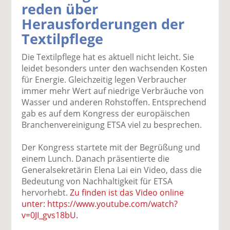
reden über
k
k
k
k
k
Herausforderungen der
el
el
el
el
el
a
t
a
p
D
Textilpflege
uf
wi
uf
er
ru
F
tt
Li
E
ck
Die Textilpflege hat es aktuell nicht leicht. Sie
ac
er
n
m
e
leidet besonders unter den wachsenden Kosten
e
n
k
ai
n
für Energie. Gleichzeitig legen Verbraucher
b
e
l
immer mehr Wert auf niedrige Verbräuche von
o
di
v
Wasser und anderen Rohstoffen. Entsprechend
o
n
er
gab es auf dem Kongress der europäischen
k
te
se
Branchenvereinigung ETSA viel zu besprechen.
te
il
n
il
e
d
Der Kongress startete mit der Begrüßung und
e
n
e
einem Lunch. Danach präsentierte die
n
n
Generalsekretärin Elena Lai ein Video, dass die
Bedeutung von Nachhaltigkeit für ETSA
hervorhebt.
Zu finden ist das Video online
unter: https://www.youtube.com/watch?
v=0JI_gvs18bU.