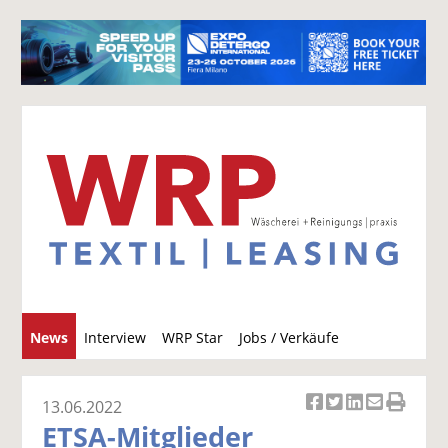
S
News
Interview
WRP Star
Jobs / Verkäufe
u
c
h
13.06.2022
Ar
Ar
Ar
Ar
Ar
e
ETSA-Mitglieder
ti
ti
ti
ti
ti