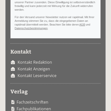
unserer Partner zusenden. Diese Einwilligung ist selbstverständlich
freiwillig und kann jederzeit mit Wirkung für die Zukunft widerrufen
werden.
Für den Versand unserer Newsletter nutzen wir rapidmail. Mit Ihrer
Anmeldung stimmen Sie zu, dass die eingegebenen Daten an
rapidmail übermittelt werden. Beachten Sie bitte deren
AGB
und
Datenschutzbestimmungen
.
Kontakt
Kontakt Redaktion
Kontakt Anzeigen
Kontakt Leserservice
Verlag
Fachzeitschriften
Fachpublikationen