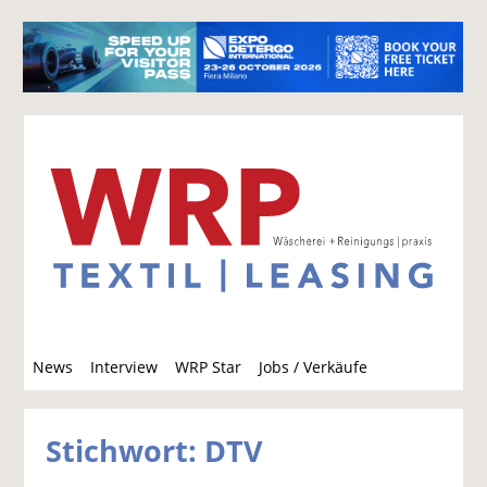
S
News
Interview
WRP Star
Jobs / Verkäufe
u
c
h
Stichwort: DTV
e