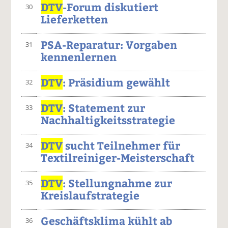
DTV
-Forum diskutiert
30
Lieferketten
PSA-Reparatur: Vorgaben
31
kennenlernen
DTV
: Präsidium gewählt
32
DTV
: Statement zur
33
Nachhaltigkeitsstrategie
DTV
sucht Teilnehmer für
34
Textilreiniger-Meisterschaft
DTV
: Stellungnahme zur
35
Kreislaufstrategie
Geschäftsklima kühlt ab
36