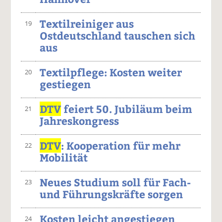
Textilreiniger aus
19
Ostdeutschland tauschen sich
aus
Textilpflege: Kosten weiter
20
gestiegen
DTV
feiert 50. Jubiläum beim
21
Jahreskongress
DTV
: Kooperation für mehr
22
Mobilität
Neues Studium soll für Fach-
23
und Führungskräfte sorgen
Kosten leicht angestiegen
24