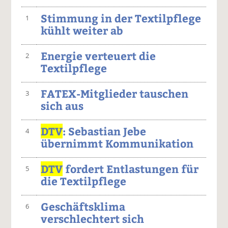
Stimmung in der Textilpflege
1
kühlt weiter ab
Energie verteuert die
2
Textilpflege
FATEX-Mitglieder tauschen
3
sich aus
DTV
: Sebastian Jebe
4
übernimmt Kommunikation
DTV
fordert Entlastungen für
5
die Textilpflege
Geschäftsklima
6
verschlechtert sich