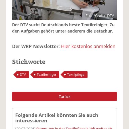
Foto/Grafik: DTV
Der DTV sucht Deutschlands beste Textilreiniger. Zu
den Aufgaben gehört unter anderem die Detachur.
Der WRP-Newsletter:
Hier kostenlos anmelden
Stichworte
DTV
Textilreiniger
Textilpflege
Zurück
Folgende Artikel könnten Sie auch
interessieren
[29.07.2026]
Stimmung in der Textilpflege kühlt weiter ab