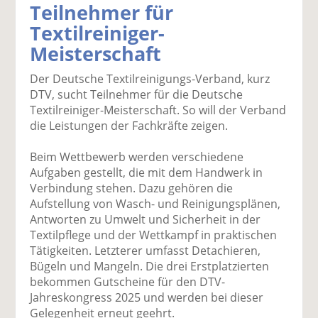
Teilnehmer für
k
k
k
k
k
Textilreiniger-
el
el
el
el
el
a
t
a
p
D
Meisterschaft
uf
wi
uf
er
ru
F
tt
Li
E
ck
Der Deutsche Textilreinigungs-Verband, kurz
ac
er
n
m
e
DTV, sucht Teilnehmer für die Deutsche
e
n
k
ai
n
Textilreiniger-Meisterschaft. So will der Verband
b
e
l
die Leistungen der Fachkräfte zeigen.
o
di
v
o
n
er
Beim Wettbewerb werden verschiedene
k
te
se
Aufgaben gestellt, die mit dem Handwerk in
te
il
n
Verbindung stehen. Dazu gehören die
il
e
d
Aufstellung von Wasch- und Reinigungsplänen,
e
n
e
Antworten zu Umwelt und Sicherheit in der
n
n
Textilpflege und der Wettkampf in praktischen
Tätigkeiten. Letzterer umfasst Detachieren,
Bügeln und Mangeln. Die drei Erstplatzierten
bekommen Gutscheine für den DTV-
Jahreskongress 2025 und werden bei dieser
Gelegenheit erneut geehrt.