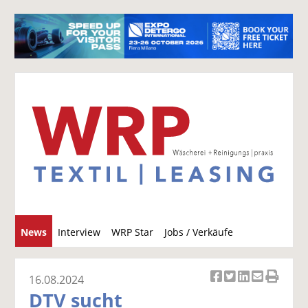
S
News
Interview
WRP Star
Jobs / Verkäufe
u
c
h
16.08.2024
Ar
Ar
Ar
Ar
Ar
e
DTV sucht
ti
ti
ti
ti
ti