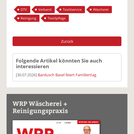
DTV
Verband
Textilservice
Wäscherei
Reinigung
Textilpflege
Zurück
Folgende Artikel könnten Sie auch
interessieren
[30.07.2026]
Bardusch Basel feiert Familientag
WRP Wäscherei +
Reinigungspraxis