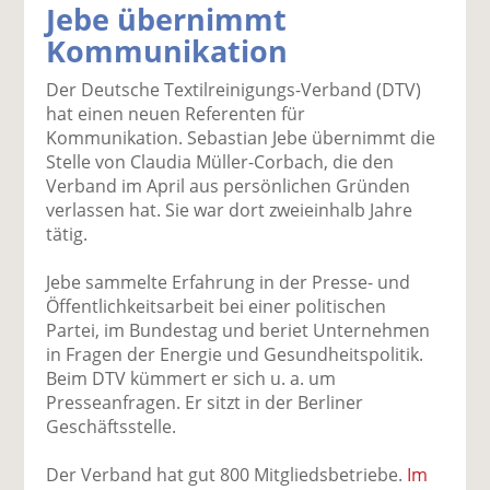
Jebe übernimmt
k
k
k
k
k
Kommunikation
el
el
el
el
el
a
t
a
p
D
Der Deutsche Textilreinigungs-Verband (DTV)
uf
wi
uf
er
ru
hat einen neuen Referenten für
F
tt
Li
E
ck
Kommunikation. Sebastian Jebe übernimmt die
ac
er
n
m
e
Stelle von Claudia Müller-Corbach, die den
e
n
k
ai
n
Verband im April aus persönlichen Gründen
b
e
l
verlassen hat. Sie war dort zweieinhalb Jahre
o
di
v
tätig.
o
n
er
k
te
se
Jebe sammelte Erfahrung in der Presse- und
te
il
n
Öffentlichkeitsarbeit bei einer politischen
il
e
d
Partei, im Bundestag und beriet Unternehmen
e
n
e
in Fragen der Energie und Gesundheitspolitik.
n
n
Beim DTV kümmert er sich u. a. um
Presseanfragen. Er sitzt in der Berliner
Geschäftsstelle.
Der Verband hat gut 800 Mitgliedsbetriebe.
Im