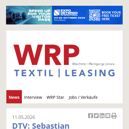
S
News
Interview
WRP Star
Jobs / Verkäufe
u
c
h
11.05.2026
Ar
Ar
Ar
Ar
Ar
e
DTV: Sebastian
ti
ti
ti
ti
ti