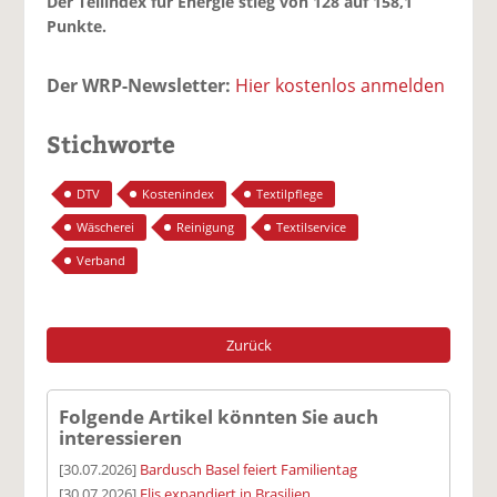
Der Teilindex für Energie stieg von 128 auf 158,1
Punkte.
Der WRP-Newsletter:
Hier kostenlos anmelden
Stichworte
DTV
Kostenindex
Textilpflege
Wäscherei
Reinigung
Textilservice
Verband
Zurück
Folgende Artikel könnten Sie auch
interessieren
[30.07.2026]
Bardusch Basel feiert Familientag
[30.07.2026]
Elis expandiert in Brasilien