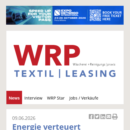
S
News
Interview
WRP Star
Jobs / Verkäufe
u
c
h
09.06.2026
Ar
Ar
Ar
Ar
Ar
e
Energie verteuert
ti
ti
ti
ti
ti