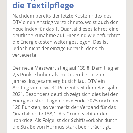
die Textilpflege
k
k
k
k
k
el
el
el
el
el
Nachdem bereits der letzte Kostenindex des
a
t
a
p
D
DTV einen Anstieg verzeichnete, weist auch der
uf
wi
uf
er
ru
neue Index für das 1. Quartal dieses Jahres eine
F
tt
Li
E
ck
deutliche Zunahme auf. Hier sind wie befürchtet
ac
er
n
m
e
die Energiekosten weiter gestiegen. Das ist
e
n
k
ai
n
jedoch nicht der einzige Bereich, der sich
b
e
l
verteuerte.
o
di
v
o
n
er
Der neue Messwert stieg auf 135,8. Damit lag er
k
te
se
7,5 Punkte höher als im Dezember letzten
te
il
n
Jahres. Insgesamt ergibt sich laut DTV ein
il
e
d
Anstieg von etwa 31 Prozent seit dem Basisjahr
e
n
e
2021. Besonders deutlich zeigt sich dies bei den
n
n
Energiekosten. Lagen diese Ende 2025 noch bei
128 Punkten, so vermerkt der Verband für das
Quartalsende 158,1. Als Grund sieht er den
Irankrieg. Als Folge ist der Schiffsverkehr durch
die Straße von Hormus stark beeinträchtigt.