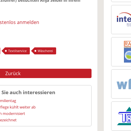
führer) besuchten Anja Seidel in ihrem
ostenlos anmelden
Textilservice
Wäscherei
Zurück
 Sie auch interessieren
amilientag
flege kühlt weiter ab
h modernisiert
gezeichnet