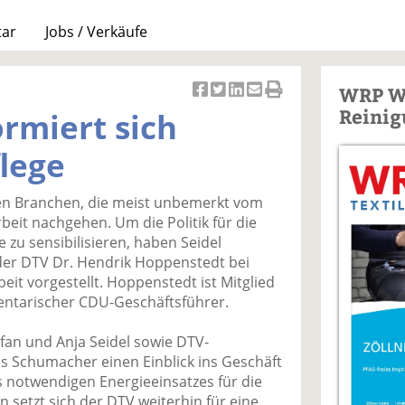
tar
Jobs / Verkäufe
WRP W
Ar
Ar
Ar
Ar
Ar
Reinig
ormiert sich
ti
ti
ti
ti
ti
k
k
k
k
k
flege
el
el
el
el
el
a
t
a
p
D
enen Branchen, die meist unbemerkt vom
uf
wi
uf
er
ru
rbeit nachgehen. Um die Politik für die
F
tt
Li
E
ck
 zu sensibilisieren, haben Seidel
ac
er
n
m
e
 der DTV Dr. Hendrik Hoppenstedt bei
e
n
k
ai
n
eit vorgestellt. Hoppenstedt ist Mitglied
b
e
l
ntarischer CDU-Geschäftsführer.
o
di
v
o
n
er
fan und Anja Seidel sowie DTV-
k
te
se
 Schumacher einen Einblick ins Geschäft
te
il
n
 notwendigen Energieeinsatzes für die
il
e
d
n setzt sich der DTV weiterhin für eine