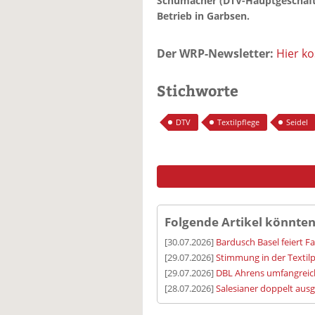
Schumacher (DTV-Hauptgeschäfts
Betrieb in Garbsen.
Der WRP-Newsletter:
Hier k
Stichworte
DTV
Textilpflege
Seidel
Folgende Artikel könnten
[30.07.2026]
Bardusch Basel feiert F
[29.07.2026]
Stimmung in der Textilp
[29.07.2026]
DBL Ahrens umfangreic
[28.07.2026]
Salesianer doppelt aus