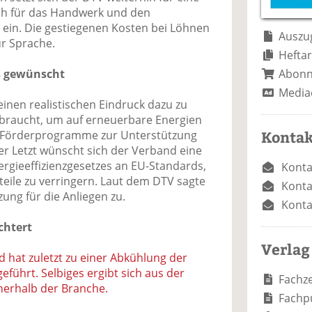
e
n
e
h für das Handwerk und den
n
n
 ein. Die gestiegenen Kosten bei Löhnen
Auszug
r Sprache.
Heftar
Abon
s gewünscht
Media
einen realistischen Eindruck dazu zu
 braucht, um auf erneuerbare Energien
Kontak
 Förderprogramme zur Unterstützung
ter Letzt wünscht sich der Verband eine
gieeffizienzgesetzes an EU-Standards,
Konta
ile zu verringern. Laut dem DTV sagte
Konta
ung für die Anliegen zu.
Konta
chtert
Verlag
hat zuletzt zu einer Abkühlung der
eführt. Selbiges ergibt sich aus der
Fachze
nerhalb der Branche.
Fachp