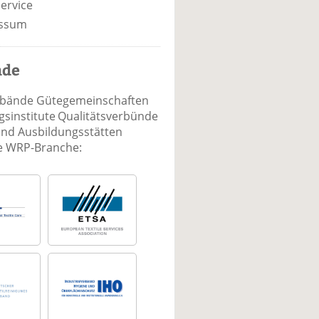
ervice
ssum
nde
rbände Gütegemeinschaften
sinstitute Qualitätsverbünde
und Ausbildungsstätten
ie WRP-Branche: