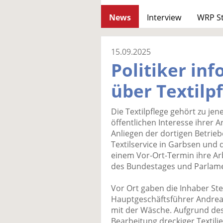
News
Interview
WRP S
15.09.2025
Politiker inf
über Textilp
Die Textilpflege gehört zu j
öffentlichen Interesse ihrer A
Anliegen der dortigen Betriebe
Textilservice in Garbsen und
einem Vor-Ort-Termin ihre Arb
des Bundestages und Parlame
Vor Ort gaben die Inhaber Ste
Hauptgeschäftsführer Andreas
mit der Wäsche. Aufgrund des
Bearbeitung dreckiger Textilie