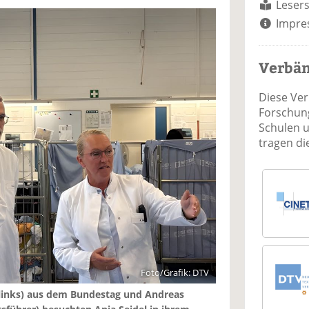
Lesers
Impre
Verbä
Diese Ve
Forschung
Schulen 
tragen d
Foto/Grafik: DTV
links) aus dem Bundestag und Andreas