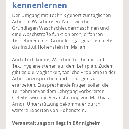
kennenlernen
k
k
k
k
k
el
el
el
el
el
Der Umgang mit Technik gehört zur täglichen
a
t
a
p
D
Arbeit in Wäschereien. Nach welchen
uf
wi
uf
er
ru
Grundlagen Waschschleudermaschinen und
F
tt
Li
E
ck
eine Waschstraße funktionieren, erfahren
ac
er
n
m
e
Teilnehmer eines Grundlehrganges. Den bietet
e
n
k
ai
n
das Institut Hohenstein im Mai an.
b
e
l
o
di
v
Auch Textilkunde, Waschmittelchemie und
o
n
er
Textilhygiene stehen auf dem Lehrplan. Zudem
k
te
se
gibt es die Möglichkeit, tägliche Probleme in der
te
il
n
Arbeit anzusprechen und Lösungen zu
il
e
d
erarbeiten. Entsprechende Fragen sollen die
e
n
e
Teilnehmer vor dem Lehrgang vorbereiten.
n
n
Geleitet wird die Veranstaltung von Matthias
Arndt. Unterstützung bekommt er durch
weitere Experten von Hohenstein.
Veranstaltungsort liegt in Bönnigheim