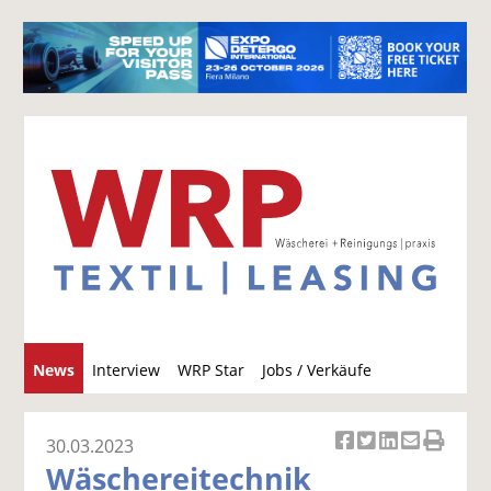
S
News
Interview
WRP Star
Jobs / Verkäufe
u
c
h
30.03.2023
Ar
Ar
Ar
Ar
Ar
e
Wäschereitechnik
ti
ti
ti
ti
ti