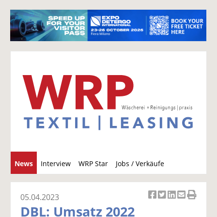
S
News
Interview
WRP Star
Jobs / Verkäufe
u
c
h
05.04.2023
Ar
Ar
Ar
Ar
Ar
e
DBL: Umsatz 2022
ti
ti
ti
ti
ti