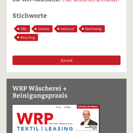
Stichworte
DBL
Umsatz
Verbund
Nachhaltig
Recycling
Zurück
WRP Wäscherei +
Reinigungspraxis