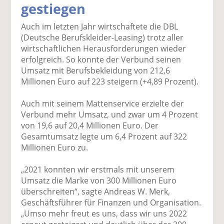
gestiegen
k
k
k
k
k
el
el
el
el
el
Auch im letzten Jahr wirtschaftete die DBL
a
t
a
p
D
(Deutsche Berufskleider-Leasing) trotz aller
uf
wi
uf
er
ru
wirtschaftlichen Herausforderungen wieder
F
tt
Li
E
ck
erfolgreich. So konnte der Verbund seinen
ac
er
n
m
e
Umsatz mit Berufsbekleidung von 212,6
e
n
k
ai
n
Millionen Euro auf 223 steigern (+4,89 Prozent).
b
e
l
o
di
v
Auch mit seinem Mattenservice erzielte der
o
n
er
Verbund mehr Umsatz, und zwar um 4 Prozent
k
te
se
von 19,6 auf 20,4 Millionen Euro. Der
te
il
n
Gesamtumsatz legte um 6,4 Prozent auf 322
il
e
d
Millionen Euro zu.
e
n
e
n
n
„2021 konnten wir erstmals mit unserem
Umsatz die Marke von 300 Millionen Euro
überschreiten“, sagte Andreas W. Merk,
Geschäftsführer für Finanzen und Organisation.
„Umso mehr freut es uns, dass wir uns 2022