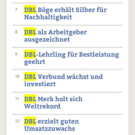
DBL
Böge erhält Silber für
7
Nachhaltigkeit
DBL
als Arbeitgeber
8
ausgezeichnet
DBL
-Lehrling für Bestleistung
9
geehrt
DBL
Verbund wächst und
10
investiert
DBL
Merk holt sich
11
Weltrekord
DBL
erzielt guten
12
Umsatzzuwachs