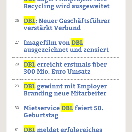
Recycling wird ausgeweitet
DBL
: Neuer Geschäftsführer
26
verstärkt Verbund
Imagefilm von
DBL
27
ausgezeichnet und zensiert
DBL
erreicht erstmals über
28
300 Mio. Euro Umsatz
DBL
gewinnt mit Employer
29
Branding neue Mitarbeiter
Mietservice
DBL
feiert 50.
30
Geburtstag
DBL
meldet erfolgreiches
31