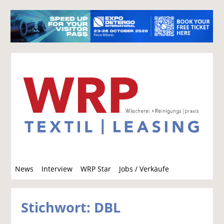
S
News
Interview
WRP Star
Jobs / Verkäufe
u
c
h
Stichwort: DBL
e