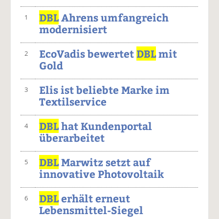
DBL
Ahrens umfangreich
1
modernisiert
EcoVadis bewertet
DBL
mit
2
Gold
Elis ist beliebte Marke im
3
Textilservice
DBL
hat Kundenportal
4
überarbeitet
DBL
Marwitz setzt auf
5
innovative Photovoltaik
DBL
erhält erneut
6
Lebensmittel-Siegel