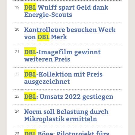
DBL
Wulff spart Geld dank
19
Energie-Scouts
Kontrolleure besuchen Werk
20
von
DBL
Merk
DBL
-Imagefilm gewinnt
21
weiteren Preis
DBL
-Kollektion mit Preis
22
ausgezeichnet
DBL
: Umsatz 2022 gestiegen
23
Norm soll Belastung durch
24
Mikroplastik ermitteln
DBL
Böge: Pilotprojekt fürs
25