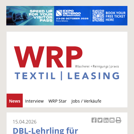
S
News
Interview
WRP Star
Jobs / Verkäufe
u
c
h
15.04.2026
Ar
Ar
Ar
Ar
Ar
e
DBL-Lehrling für
ti
ti
ti
ti
ti