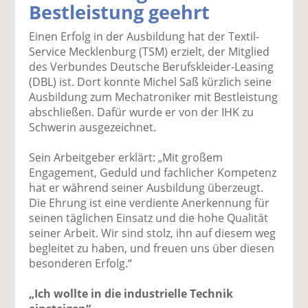
Bestleistung geehrt
k
k
k
k
k
el
el
el
el
el
Einen Erfolg in der Ausbildung hat der Textil-
a
t
a
p
D
Service Mecklenburg (TSM) erzielt, der Mitglied
uf
wi
uf
er
ru
des Verbundes Deutsche Berufskleider-Leasing
F
tt
Li
E
ck
(DBL) ist. Dort konnte Michel Saß kürzlich seine
ac
er
n
m
e
Ausbildung zum Mechatroniker mit Bestleistung
e
n
k
ai
n
abschließen. Dafür wurde er von der IHK zu
b
e
l
Schwerin ausgezeichnet.
o
di
v
o
n
er
Sein Arbeitgeber erklärt: „Mit großem
k
te
se
Engagement, Geduld und fachlicher Kompetenz
te
il
n
hat er während seiner Ausbildung überzeugt.
il
e
d
Die Ehrung ist eine verdiente Anerkennung für
e
n
e
seinen täglichen Einsatz und die hohe Qualität
n
n
seiner Arbeit. Wir sind stolz, ihn auf diesem weg
begleitet zu haben, und freuen uns über diesen
besonderen Erfolg.“
„Ich wollte in die industrielle Technik