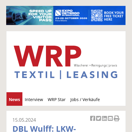
S
News
Interview
WRP Star
Jobs / Verkäufe
u
c
h
15.05.2024
Ar
Ar
Ar
Ar
Ar
e
DBL Wulff: LKW-
ti
ti
ti
ti
ti