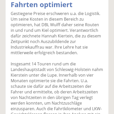
Fahrten optimiert
k
k
k
k
k
el
el
el
el
el
Gestiegene Preise erschweren u.a. die Logistik.
a
t
a
p
D
Um seine Kosten in diesem Bereich zu
uf
wi
uf
er
ru
optimieren, hat DBL Wulff daher seine Routen
F
tt
Li
E
ck
in und rund um Kiel optimiert. Verantwortlich
ac
er
n
m
e
dafür zeichnete Hannah Kiertein, die zu diesem
e
n
k
ai
n
Zeitpunkt noch Auszubildende zur
b
e
l
Industriekauffrau war. Ihre Lehre hat sie
o
di
v
mittlerweile erfolgreich bestanden.
o
n
er
k
te
se
Insgesamt 14 Touren rund um die
te
il
n
Landeshauptstadt von Schleswig-Holstein nahm
il
e
d
Kierstein unter die Lupe. Innerhalb von vier
e
n
e
Monaten optimierte sie die Fahrten. U.a.
n
n
schaute sie dafür auf die Arbeitszeiten der
Fahrer und ermittelte, ob deren Arbeitszeiten
von Nachtzeiten in den übrigen Tag verlegt
werden konnten, um Nachtzuschläge
einzusparen. Auch die Fahrtkilometer und LKW-